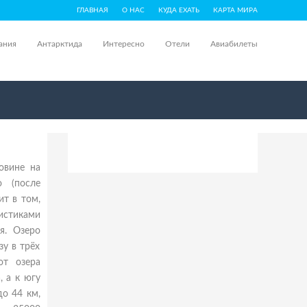
ГЛАВНАЯ
О НАС
КУДА ЕХАТЬ
КАРТА МИРА
ания
Антарктида
Интересно
Отели
Авиабилеты
овине на
о (после
ит в том,
ристиками
я. Озеро
у в трёх
от озера
, а к югу
до 44 км,