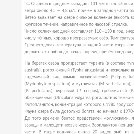
°C. Осадков в среднем выпадает 131 мм в год. Относи
ветра около 4,5 — 4,8 м/с, причём в западной части о
Ветер вызывает на озере сильное волнение (высота в
круговое течение, направленное по часовой стрелке.
Число солнечных дней составляет 110—130 в год, эне
числу тёплых, хорошо прогреваемых озёр. Температура
Среднегодовая температура западной части озера сос
держится с ноября до начала апреля, причём сход оле
На берегах озера произрастает туранга (в составе ту
australis), рогоз южный (Typha angustata) и несколько в
эндемичный вид камыш казахстанский (Scirpus ka
(Myriophyllum spicatum) и мутовчатая (M. verticillatum
(P. perfoliatus), курчавый (P. crispus), гребенчатый
обыкновенная (Utricularia vulgaris), роголистник темно
Фитопланктон, концентрация которого в 1985 году сос
Фауна озера была довольно богата, но начиная с 1970
До того времени бентос представлен моллюсками, л
звонцы и малощетинковые черви. Зоопланктон (концент
части. В озере водилось около 20 видов рыб, из ко