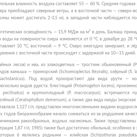
тельная влажность воздуха составляет 55 — 60 %. Средняя годовая
зера преобладают северные ветры, а в восточной части — северо-в
олны может достигать 2-3,5 м), в западной части наблюдается п
ргетическая освещённость — 15,9 МДж на м² в день. Балхаш прин
 воды на поверхности озера изменяется от 0 °C в декабре до 28 °
тавляет 10 °C, восточной — 9 °C. Озеро ежегодно замерзает, и л
денения с восточной части происходит с задержкой на 10—15 дней.
гайных лесов) и ива, из злакоцветных — тростник обыкновенный (P
идов камыша — приморский (Schoenoplectus littoralis), озёрный (S. lac
sachstanicus). Под водой произрастают два вида урути — ко
), несколько видов рдеста: блестящий (Potamogeton lucens), пронзен
 (P. pectinatus) и крупноплодный (P. macrocarpus); встречаются п
-зелёный (Ceratophyllum demersum), а также два вида наяды (морская 
тавляла 1,127 г/л, представлен многочисленными видами водоросл
-х годов биоразнообразие начало снижаться из-за ухудшения качес
ичинками ракообразных, водных насекомых. Также представлены
рация 1,87 г/л, 1985) также был достаточно обильный, особенно в
торых 6 являлись родными — илийская (Schizothorax pseudoksai