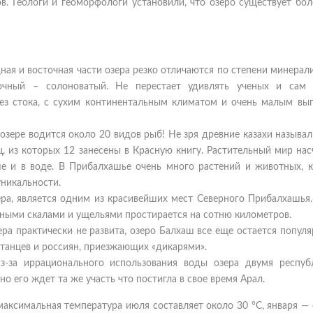
в. Геологи и геоморфологи установили, что озеро существует бол
дная и восточная части озера резко отличаются по степени минерал
точный – солоноватый. Не перестает удивлять ученых и сам
ез стока, с сухим континентальным климатом и очень малым вы
озере водится около 20 видов рыб! Не зря древние казахи называл
ц, из которых 12 занесены в Красную книгу. Растительный мир на
ше и в воде. В Прибалхашье очень много растений и животных, 
уникальности.
ера, является одним из красивейших мест Северного Прибалхашья.
ными скалами и ущельями простирается на сотню километров.
ера практически не развита, озеро Балхаш все еще остается попу
станцев и россиян, приезжающих «дикарями».
из-за иррационального использования воды озера двумя респуб
о его ждет та же участь что постигла в свое время Арал.
максимальная температура июля составляет около 30 °C, января —