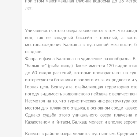
при этом максимальная глубина водоема до 26 метро
лет.
Уникальность этого озера заключается в том, что запа
вод, так ее западный бассейн - пресный, а вос
местонахождения Балхаша в пустынной местности, б
осадков.
Флора и фауна Балхаша на удивление разнообразна. В 
"Балык ас" (рыба-пища). Также имеется 120 видов пти
до 60 видов растений, которые произрастают на су
интересуются ботаники и зоологи из-за их редкости и 
Горная цепь Бектау-ата, окаймляющая территорию оз
погоду видимость живописного пейзажа с величествен
Несмотря на то, что туристическая инфраструктура оз
местом для пляжного отдыха, в основном среди казах
Однако судьба этого уникального озера плачевна 
Казахстаном и Китаем. Балхаш мелеет, и вполне вероятн
Климат в районе озера является пустынным. Средняя 