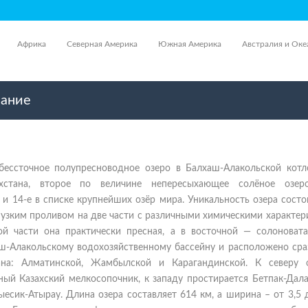
Африка
Северная Америка
Южная Америка
Австралия и Оке
сание
ессточное полупресноводное озеро в Балхаш-Алакольской котл
ахстана, второе по величине непересыхающее солёное озер
 и 14-е в списке крупнейших озёр мира. Уникальность озера состо
 узким проливом на две части с различными химическими характе
й части она практически пресная, а в восточной — солоновата
ш-Алакольскому водохозяйственному бассейну и расположено сраз
тана: Алматинской, Жамбылской и Карагандинской. К северу 
ый Казахский мелкосопочник, к западу простирается Бетпак-Дала
есик-Атырау. Длина озера составляет 614 км, а ширина – от 3,5 