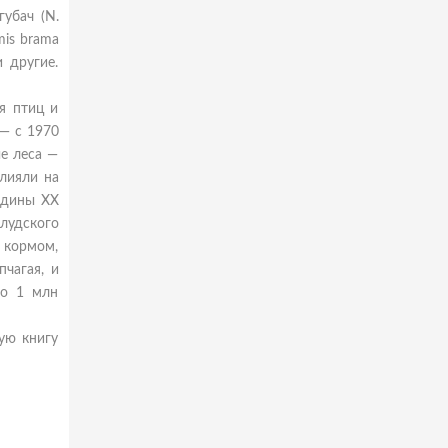
губач (N.
mis brama
и другие.
я птиц и
— с 1970
ые леса —
влияли на
редины XX
Слудского
 кормом,
чагая, и
до 1 млн
ую книгу