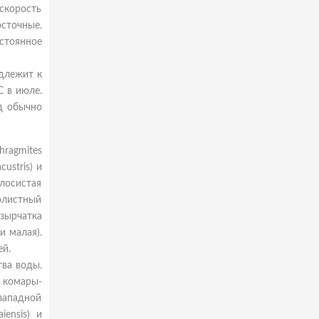
 скорость
осточные.
остоянное
адлежит к
C в июле.
ёд обычно
hragmites
ustris) и
лосистая
нолистный
узырчатка
и малая).
ей.
тва воды.
 комары-
 западной
ensis) и