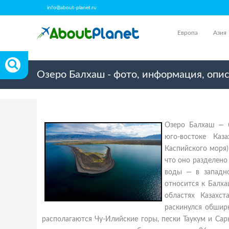
info@about-planet.ru
Европа
Азия
Озеро Балхаш - фото, информация, опи
Озеро Балхаш — б
юго-востоке Каз
Каспийского моря)
что оно разделено
воды — в западно
относится к Балха
областях Казахс
раскинулся обширн
располагаются Чу-Илийские горы, пески Таукум и Сары