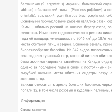
балхашская (S. argentatus) маринки, балхашский окунь 
labiatus) и балхашский гольян (Phoxinus poljakowi), 
orientalis), аральский усач (Barbus brachycephalus), 
Основными промысловыми рыбами являлись сазан, суд
Камыш, обильно росший на южном берегу озера, о
животных. Изменение гидрологического режима ниже 
года её площадь уменьшилась с 3046 км² до 1876 км²
места обитания птиц и зверей. Освоение земель, при
биоразнообразие бассейна. Из 342 видов позвоночных
века водился туранский тигр, который питался обитавш
была акклиматизирована завезённая из Канады ондат
однако за последние годы в связи с постоянными зи
вырубкой камыша места обитания ондатры разруш
зверьков в год.
Балхаш относится к ареалу больших бакланов, чирко
попали 12, в том числе розовый и кудрявый пеликаны, 
Информация
Страна
: Казахстан