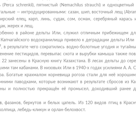
(Perca schrenkii), пятнистый (Nemachilus strauchi) и одноцветный 
а остальные — интродуцированными: сазан, шип, восточный лещ (Abra
сибирский елец, карп, линь, судак, сом, осман, серебряный карась 
ак, жерех и лещ.
собенно в районе дельты Или, служил отличным прибежищем дл
Капчагайского водохранилища привело к деградации дельты Или 
, в результате чего сократились водно-болотные угодия и тугайн
менение пестицидов, перевыпас скота и вырубки камыша также по
 22 занесены в Красную книгу Казахстана. В лесах дельты до се
ими там кабанами. В низовьях Или в 1940-х годах усилиями А. А. 
ра. Богатые крахмалом корневища рогоза стали для неё хорошим
мними паводками, которые возникают в результате сбросов из Кап
ены и полностью прекращён её промысел, доходивший ранее 
в, фазанов, беркутов и белых цапель. Из 120 видов птиц в Красн
колпица, лебедь-кликун и орлан-белохвост.