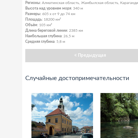
Регионы
: Алматинская область, Жамбылская область, Караганд
Высота над уровнем моря
: 340 м
Размеры
: 605 x от 9 до 74 км
Площадь
: 18200 км²
Объём
: 105 км³
Длина береговой линии
: 2385 км
Наибольшая глубина
: 26,5 м
Средняя глубина
: 5,8 м
Предыдущая
Случайные достопримечательности