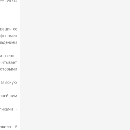
ее 35000
изации ее
 феномен
падением
и озеро -
считывает
которыми
 В ясную
лярнейшим
ликами -
 около −9