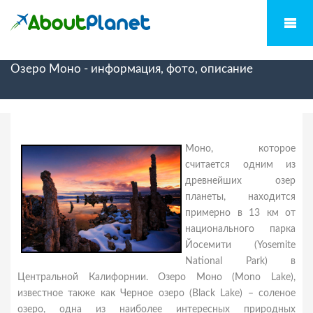
Озеро Моно - информация, фото, описание
Моно, которое
считается одним из
древнейших озер
планеты, находится
примерно в 13 км от
национального парка
Йосемити (Yosemite
National Park) в
Центральной Калифорнии. Озеро Моно (Mono Lake),
известное также как Черное озеро (Black Lake) – соленое
озеро, одна из наиболее интересных природных