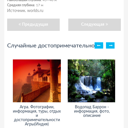
Наибольшая глубина
: 43—48 м
Средняя глубина
: 17 м
Источник. worlds.ru
Предыдущая
Следующая
Случайные достопримечательности
Агра. Фотографии,
Водопад Баррон -
информация, туры, отдых
информация, фото,
и
описание
достопримечательности
Агры(Индия)