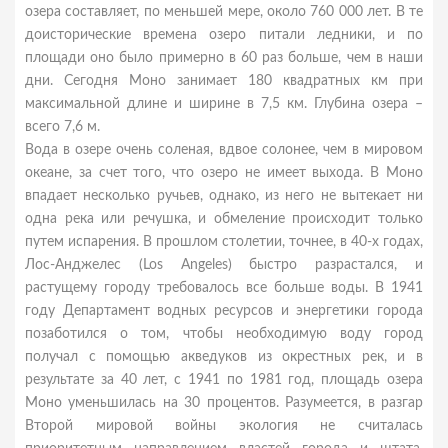
озера составляет, по меньшей мере, около 760 000 лет. В те
доисторические времена озеро питали ледники, и по
площади оно было примерно в 60 раз больше, чем в наши
дни. Сегодня Моно занимает 180 квадратных км при
максимальной длине и ширине в 7,5 км. Глубина озера –
всего 7,6 м.
Вода в озере очень соленая, вдвое солонее, чем в мировом
океане, за счет того, что озеро не имеет выхода. В Моно
впадает несколько ручьев, однако, из него не вытекает ни
одна река или речушка, и обмеление происходит только
путем испарения. В прошлом столетии, точнее, в 40-х годах,
Лос-Анджелес (Los Angeles) быстро разрастался, и
растущему городу требовалось все больше воды. В 1941
году Департамент водных ресурсов и энергетики города
позаботился о том, чтобы необходимую воду город
получал с помощью акведуков из окрестных рек, и в
результате за 40 лет, с 1941 по 1981 год, площадь озера
Моно уменьшилась на 30 процентов. Разумеется, в разгар
Второй мировой войны экология не считалась