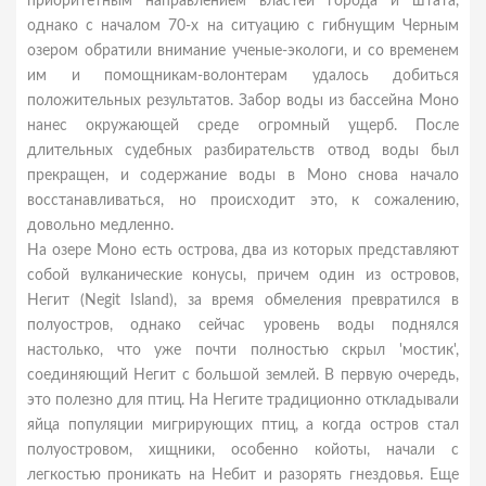
приоритетным направлением властей города и штата,
однако с началом 70-х на ситуацию с гибнущим Черным
озером обратили внимание ученые-экологи, и со временем
им и помощникам-волонтерам удалось добиться
положительных результатов. Забор воды из бассейна Моно
нанес окружающей среде огромный ущерб. После
длительных судебных разбирательств отвод воды был
прекращен, и содержание воды в Моно снова начало
восстанавливаться, но происходит это, к сожалению,
довольно медленно.
На озере Моно есть острова, два из которых представляют
собой вулканические конусы, причем один из островов,
Негит (Negit Island), за время обмеления превратился в
полуостров, однако сейчас уровень воды поднялся
настолько, что уже почти полностью скрыл 'мостик',
соединяющий Негит с большой землей. В первую очередь,
это полезно для птиц. На Негите традиционно откладывали
яйца популяции мигрирующих птиц, а когда остров стал
полуостровом, хищники, особенно койоты, начали с
легкостью проникать на Небит и разорять гнездовья. Еще