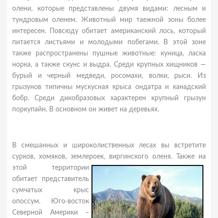
олени, которые представлены двумя видами: лесным и
тундровым оленем. Животный мир таежной зоны более
интересен. Повсюду обитает американский лось, который
питается листьями и молодыми побегами. В этой зоне
также распространены пушные животные: куница, ласка
норка, а также скунс и выдра. Среди крупных хищников —
бурый и черный медведи, росомахи, волки, рыси. Из
грызунов типичны мускусная крыса ондатра и канадский
бобр. Среди дикобразовых характерен крупный грызун
поркупайн. В основном он живет на деревьях.
В смешанных и широколиственных лесах вы встретите
сурков, хомяков, землероек, виргинского оленя. Также на
этой
территории
обитает представитель
сумчатых крыс
опоссум. Юго-восток
Северной Америки –