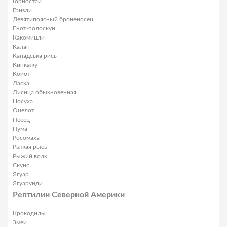
Горностай
Гризли
Девятипоясный броненосец
Енот-полоскун
Какомицли
Калан
Канадська рись
Кинкажу
Койот
Ласка
Лисица обыкновенная
Носуха
Оцелот
Песец
Пума
Росомаха
Рыжая рысь
Рыжий волк
Скунс
Ягуар
Ягуарунди
Рептилии Северной Америки
Крокодилы
Змеи