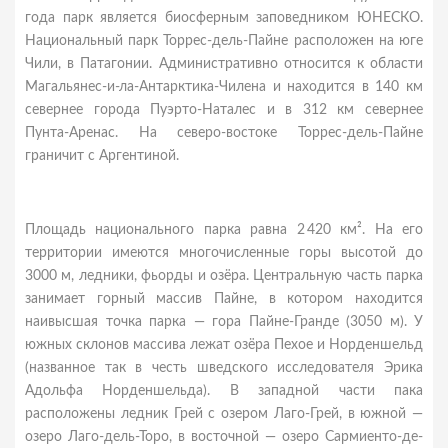
года парк является биосферным заповедником ЮНЕСКО.
Национальный парк Торрес-дель-Пайне расположен на юге
Чили, в Патагонии. Административно относится к области
Магальянес-и-ла-Антарктика-Чилена и находится в 140 км
севернее города Пуэрто-Наталес и в 312 км севернее
Пунта-Аренас. На северо-востоке Торрес-дель-Пайне
граничит с Аргентиной.
Площадь национального парка равна 2 420 км². На его
территории имеются многочисленные горы высотой до
3000 м, ледники, фьорды и озёра. Центральную часть парка
занимает горный массив Пайне, в котором находится
наивысшая точка парка — гора Пайне-Гранде (3050 м). У
южных склонов массива лежат озёра Пехое и Норденшельд
(названное так в честь шведского исследователя Эрика
Адольфа Норденшельда). В западной части пака
расположены ледник Грей с озером Лаго-Грей, в южной —
озеро Лаго-дель-Торо, в восточной — озеро Сармиенто-де-