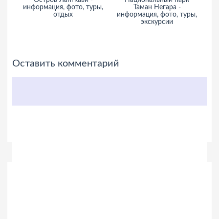
Остров Лангкави -
Национальный парк
информация, фото, туры,
Таман Негара -
Ma
отдых
информация, фото, туры,
экскурсии
Оставить комментарий