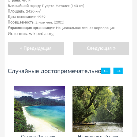
Страна
: Чили
Ближайший город
: Пуэрто-Наталес (140 км)
Площадь
: 2420 км²
Дата основания
: 1959
Посещаемость
: 2 млн чел. (2005)
Управляющая организация
: Национальная лесная корпорация
Источник. wikipedia.org
Предыдущая
Следующая
Случайные достопримечательности