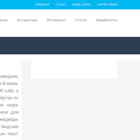
ГЛАВНАЯ
О НАС
КУДА ЕХАТЬ
КАРТА МИРА
ания
Антарктида
Интересно
Отели
Авиабилеты
оведник,
а-Бланка,
0 озёр, а
вёртая по
ем моря.
омом для
медведи,
 Андские
ым текут