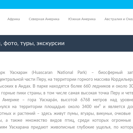
Африка
Северная Америка
Южная Америка
Австралия и Оке
 фото, туры, экскурсии
рк Уаскаран (Huascaran National Park) – биосферный зап
ентральной части Перу, на территории горного массива Кордильер
ысоких в Андах. В парке находятся более 660 ледников и около 30
горные пики страны, в том числе самая высокая точка Перу и чет
Америке – гора Уаскара́н, высотой 6768 метров над уровн
инулся на территории площадью около 3400 км² и является д
тных и растений – здесь живут пумы, ягуары, викуньи, очковые 
ры, а также множество видов птиц, среди которых огромные
иям Уаскарана придают живописные глубокие ущелья, по котор