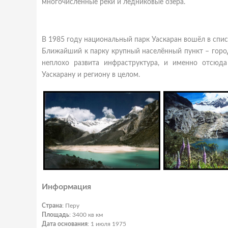
многочисленные реки и ледниковые озера.
В 1985 году национальный парк Уаскаран вошёл в сп
Ближайший к парку крупный населённый пункт – город 
неплохо развита инфраструктура, и именно отсюд
Уаскарану и региону в целом.
Информация
Страна
: Перу
Площадь
: 3400 кв км
Дата основания
: 1 июля 1975