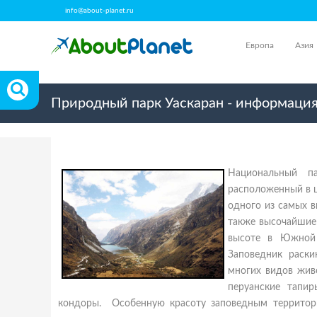
info@about-planet.ru
Европа
Азия
Природный парк Уаскаран - информация,
Национальный па
расположенный в ц
одного из самых в
также высочайшие 
высоте в Южной 
Заповедник раск
многих видов живо
перуанские тапи
кондоры. Особенную красоту заповедным территор