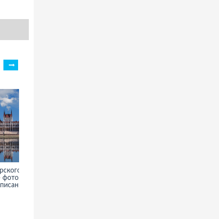
рского
Топрак-кала - фото,
 фото,
информация, история
описание