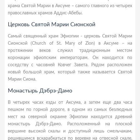
храма Святой Марии в Аксуме – самого главного из четырех
православных храмов Аддис-Абебы.
Церковь Святой Марии Сионской
Самый священный храм Эфиопии - церковь Святой Марии
Сионской (Church of St. Mary of Zion) в Аксуме – на
протяжении веков служил традиционным местом
коронации эфиопским императорам. Он находится по
соседству с часовней Ковчег Завета. Рядом расположен
новый большой храм, который также называется Святой
Марии Сиона.
Монастырь Дэбрэ-Дамо
В четырех часах езды от Аксума, а затем еще два часа
пешком по горной дороге, в одном из самых безлюдных
мест на северной окраине Эфиопии находится древний
монастырь Дэбрэ-Дамо. Расположенный на плоской
вершине высокой скалы и доступный лишь смельчакам,
решившимся вскарабкаться по веревке на отвесной скале,