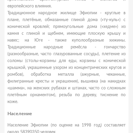
европейского влияния.
Традиционное народное жилище Эфиопии - круглые в
плане, плетёные, обмазанные глиной дома («ту-куль») с
конической кровлей; прямоугольные дома («хедме») из
камня с глиной и щебнем, имеющие плоскую крышу и
навес; на Юге - также куполообразные хижины.
Традиционные народные ремёсла - гончарство
(разнообразные, часто глазурованные сосуды), плетение из
соломы (столы-корзины для еды, корзины с конической
крышкой, украшенные узором из концентрических кругов и
ромбов), обработка металла (ажурные, чеканные,
филигранные кресты и украшения), вышивка (на накидках
«шамма», на женских рубахах и штанах, часто со сложным
плетёным орнаментом), резьба по дереву, тиснение по
коже.
Население
Население Эфиопии (по оценке на 1998 год) составляет
около 58390350 человек