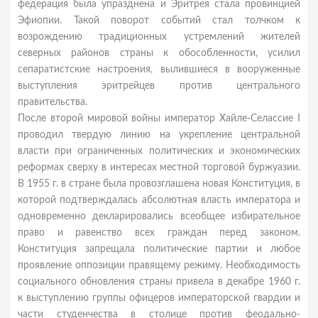
федерация была упразднена и Эритрея стала провинцией
Эфиопии. Такой поворот событий стал толчком к
возрождению традиционных устремлений жителей
северных районов страны к обособленности, усилил
сепаратистские настроения, вылившиеся в вооруженные
выступления эритрейцев против центрального
правительства.
После второй мировой войны император Хайле-Селассие I
проводил твердую линию на укрепление центральной
власти при ограниченных политических и экономических
реформах сверху в интересах местной торговой буржуазии.
В 1955 г. в стране была провозглашена новая Конституция, в
которой подтверждалась абсолютная власть императора и
одновременно декларировались всеобщее избирательное
право и равенство всех граждан перед законом.
Конституция запрещала политические партии и любое
проявление оппозиции правящему режиму. Необходимость
социального обновления страны привела в декабре 1960 г.
к выступлению группы офицеров императорской гвардии и
части студенчества в столице против феодально-