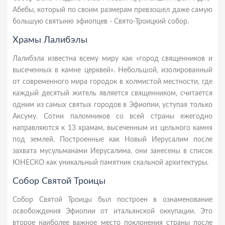
Абебы, который по своим размерам превзошел даже самую
большую святыню эфиопцев - Свято-Троицкий собор.
Храмы Лалибэлы
Лалибэла известна всему миру как «город священников и
высеченных в камне церквей». Небольшой, изолированный
от современного мира городок в холмистой местности, где
каждый десятый житель является священником, считается
одним из самых святых городов в Эфиопии, уступая только
Аксуму. Сотни паломников со всей страны ежегодно
направляются к 13 храмам, высеченным из цельного камня
под землей. Построенные как Новый Иерусалим после
захвата мусульманами Иерусалима, они занесены в список
ЮНЕСКО как уникальный памятник скальной архитектуры.
Собор Святой Троицы
Собор Святой Троицы был построен в ознаменование
освобождения Эфиопии от итальянской оккупации. Это
второе наиболее важное место поклонения страны после