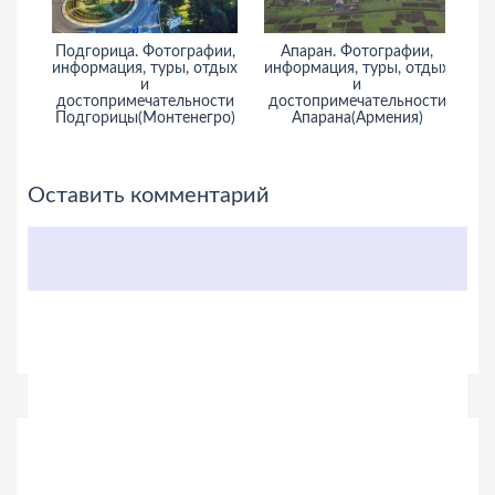
ии,
Подгорица. Фотографии,
Апаран. Фотографии,
С
тдых
информация, туры, отдых
информация, туры, отдых
и
и
сти
достопримечательности
достопримечательности
Подгорицы(Монтенегро)
Апарана(Армения)
Оставить комментарий