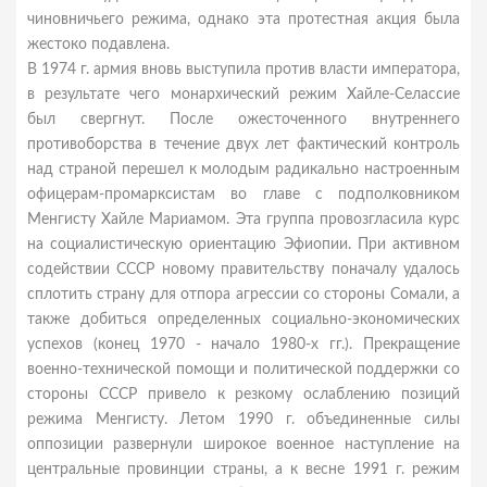
чиновничьего режима, однако эта протестная акция была
жестоко подавлена.
В 1974 г. армия вновь выступила против власти императора,
в результате чего монархический режим Хайле-Селассие
был свергнут. После ожесточенного внутреннего
противоборства в течение двух лет фактический контроль
над страной перешел к молодым радикально настроенным
офицерам-промарксистам во главе с подполковником
Менгисту Хайле Мариамом. Эта группа провозгласила курс
на социалистическую ориентацию Эфиопии. При активном
содействии СССР новому правительству поначалу удалось
сплотить страну для отпора агрессии со стороны Сомали, а
также добиться определенных социально-экономических
успехов (конец 1970 - начало 1980-х гг.). Прекращение
военно-технической помощи и политической поддержки со
стороны СССР привело к резкому ослаблению позиций
режима Менгисту. Летом 1990 г. объединенные силы
оппозиции развернули широкое военное наступление на
центральные провинции страны, а к весне 1991 г. режим