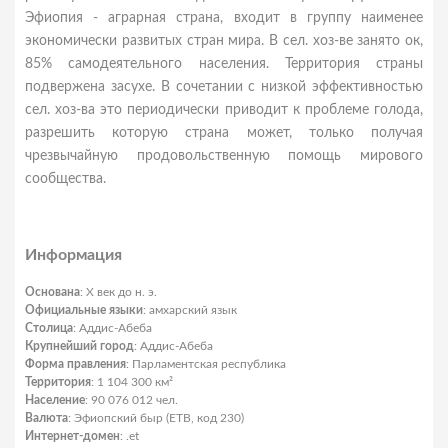
Эфиопия - аграрная страна, входит в группу наименее
экономически развитых стран мира. В сел. хоз-ве занято ок,
85% самодеятельного населения. Территория страны
подвержена засухе. В сочетании с низкой эффективностью
сел. хоз-ва это периодически приводит к проблеме голода,
разрешить которую страна может, только получая
чрезвычайную продовольственную помощь мирового
сообщества.
Информация
Основана
: X век до н. э.
Официальные языки
: амхарский язык
Столица
: Аддис-Абеба
Крупнейший город
: Аддис-Абеба
Форма правления
: Парламентская республика
Территория
: 1 104 300 км²
Население
: 90 076 012 чел.
Валюта
: Эфиопский быр (ETB, код 230)
Интернет-домен
: .et