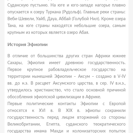
Суданскую пустыню. На юге и юго-западе нагорье плавно
опускается к озеру Туркана (Рудольф). Главные реки страны:
Веби-Шевели, Уайб, Дауа, Аббай (Голубой Нил). Кроме озера
Тана, на юге страны находятся небольшие озера, самым
крупным из которых является озеро Абая.
История Эфиопии
В отличие от большинства других стран Африки южнее
Сахары, Эфиопия имеет древнюю государственность.
Первое крупное рабовладельческое государство на
территории нынешней Эфиопии – Аксум – создано в V-IV
вв. до н.э. В расцвет Аксумского царства, в сер. IV в.н.э.,
утвердилось христианство, что стало основной причиной
обособления эфиопской цивилизации в Африке.
Первые политические контакты Эфиопии с Европой
относятся к XVI в. В XIX в. эфиопы сохранили
государственность перед лицом вторжений со стороны
Великобритании, Египта, суданского теократического
государства имама Махди и колонизаторских попыток