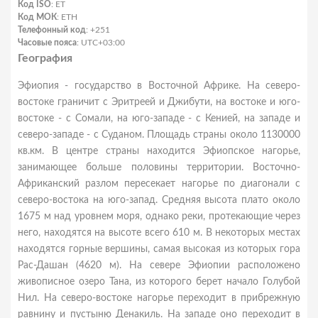
Код ISO
: ET
Код МОК
: ETH
Телефонный код
: +251
Часовые пояса
: UTC+03:00
География
Эфиопия - государство в Восточной Африке. На северо-
востоке граничит с Эритреей и Джибути, на востоке и юго-
востоке - с Сомали, на юго-западе - с Кенией, на западе и
северо-западе - с Суданом. Площадь страны около 1130000
кв.км. В центре страны находится Эфиопское нагорье,
занимающее больше половины территории. Восточно-
Африканский разлом пересекает нагорье по диагонали с
северо-востока на юго-запад. Средняя высота плато около
1675 м над уровнем моря, однако реки, протекающие через
него, находятся на высоте всего 610 м. В некоторых местах
находятся горные вершины, самая высокая из которых гора
Рас-Дашан (4620 м). На севере Эфиопии расположено
живописное озеро Тана, из которого берет начало Голубой
Нил. На северо-востоке нагорье переходит в прибрежную
равнину и пустыню Денакиль. На западе оно переходит в