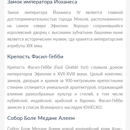
Замок императора Йоханеса
Замок императора Йоханеса IV является главной
достопримечательностью города Мэкэле, расположенного
на самом севере Эфиопии. Хорошо сохранившийся
королевский дворец с высокими зубчатыми башнями ныне
является историческим музеем, где хранятся императорские
атрибуты XIX века.
Крепость Фасил-Гебби
Крепость Фасил-Гебби (Fasil Ghebbi fort) служила домом
императоров Эфиопии в XVII-XVIII веках. Целый комплекс
замков, дворцов и храмов за 900-метровыми крепостными
стенами отличается уникальной архитектурой, отражающей
влияние разнообразных культур и стилей, в том числе
нубийской, индийской, арабской и барокко. Фасил-Гебби
занесен в список Всемирного наследия ЮНЕСКО.
Собор Боле Медане Алеем
Собор Боле Медане Алеем новый крупнейший храм Адис-