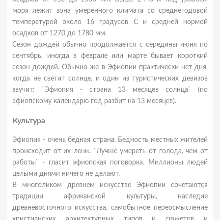
моря лежит зона умеренного климата со среднегодовой
температурой около 16 градусов С и средней нормой
осадков от 1270 до 1780 мм.
Сезон дождей обычно продолжается с середины июня по
сентябрь, иногда в феврале или марте бывает короткий
сезон дождей. Обычно же в Эфиопии практически нет дня,
когда не светит солнце, и один из туристических девизов
звучит: `Эфиопия - страна 13 месяцев солнца` (по
эфиопскому календарю год разбит на 13 месяцев).
Культура
Эфиопия - очень бедная страна. Бедность местных жителей
происходит от их лени. `Лучше умереть от голода, чем от
работы` - гласит эфиопская поговорка. Миллионы людей
целыми днями ничего не делают.
В многоликом древнем искусстве Эфиопии сочетаются
традиции африканской культуры, наследие
древневосточного искусства, самобытное переосмысление
христианских архитектурных типов и сюжетов и