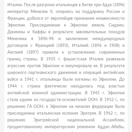
Италии. После разгрома итальянцев в битве при Адуа (1896)
император Менелик II, опираясь на поддержку России и
Франции, добился от европейцев признания независимости
Эфиопии. Присоединение к Эфиопии земель Сидамо,
Джиммы и Каффы в результате завоевательных походов
Менелика в 1896-98 и заключение международных
договоров с Францией (1893), Италией (1896 и 1908) и
Англией (1897) привели к установлению современных
границ страны. В 1935 г. фашистская Италия развязала
агрессию против Эфиопии и оккупировала ее. В результате
широкого партизанского движения и операций английских
войск в 1941 г. итальянцы были изгнаны из Эфиопии. До
1944 г. страна фактически находилась под властью
английской военной администрации. В 1945 г. Эфиопия
стала одним из государств-основателей ООН. В 1952 г., по
решению ГА ООН, к Эфиопии на началах федерации была
присоединена итальянская колония Эритрея. В 1962 г., по
решению Эритрейской национальной Ассамблеи,
продиктованному императорским режимом Аддис-Абебы,