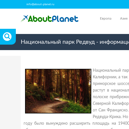
info@about-planet.ru
Европа
Азия
Национальный парк Редвуд - информаци
Национальный парк
Калифорнии, а так
приморское шоссе
растут в национал
полоске прибрежн
Северной Калифор
от Сан Франциско.
Редвуда-Крика. Но
году было вынуждено расширить площадь на 19400