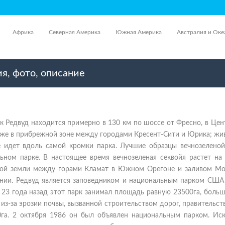
Африка
Северная Америка
Южная Америка
Австралия и Оке
я, фото, описание
 Редвуд находится примерно в 130 км по шоссе от Фресно, в Цен
 же в прибрежной зоне между городами Кресент-Сити и Юрика; жи
 идет вдоль самой кромки парка. Лучшие образцы вечнозеленой
ьном парке. В настоящее время вечнозеленая секвойя растет на 
ой земли между горами Кламат в Южном Орегоне и заливом Мо
нии. Редвуд является заповедником и национальным парком США 
 23 года назад этот парк занимал площадь равную 23500га, боль
 из-за эрозии почвы, вызванной строительством дорог, правительст
га. 2 октября 1986 он был объявлен национальным парком. Ис