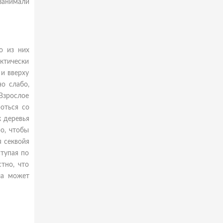
 занимали
о из них
актически
и вверху
о слабо,
 Взрослое
оться со
к деревья
о, чтобы
я секвойя
тупая по
тно, что
ла может