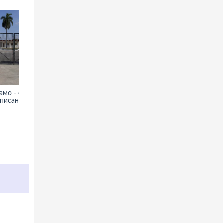
амо - фото,
Озеро Увильды - фото,
описание
информация, описание