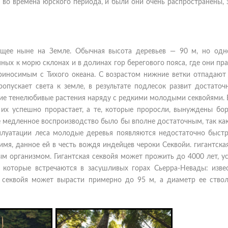
е во времена юрского периода, и были они очень распространены,
тущее ныне на Земле. Обычная высота деревьев — 90 м, но одн
ных к морю склонах и в долинах гор берегового пояса, где они пр
иносимым с Тихого океана. С возрастом нижние ветки отпадают 
опускает света к земле, в результате подлесок развит достаточн
гие тенелюбивые растения наряду с редкими молодыми секвойями.
их успешно прорастает, а те, которые проросли, вынуждены бор
е медленное воспроизводство было бы вполне достаточным, так ка
плуатации леса молодые деревья появляются недостаточно быстр
имя, данное ей в честь вождя индейцев чероки Секвойи. гигантска
м организмом. Гигантская секвойя может прожить до 4000 лет, ус
которые встречаются в засушливых горах Сьерра-Невады: извес
я секвойя может вырасти примерно до 95 м, а диаметр ее ство