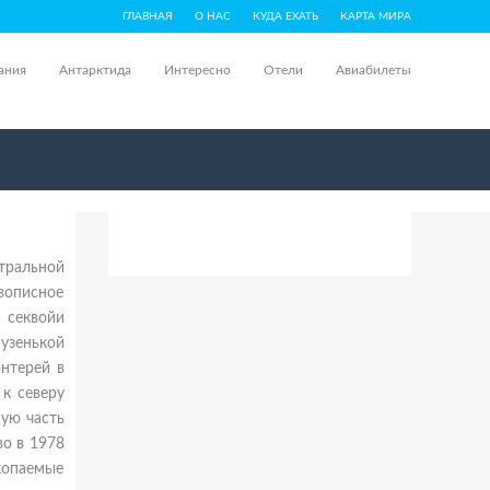
ГЛАВНАЯ
О НАС
КУДА ЕХАТЬ
КАРТА МИРА
ания
Антарктида
Интересно
Отели
Авиабилеты
тральной
вописное
 секвойи
узенькой
нтерей в
к северу
шую часть
во в 1978
копаемые