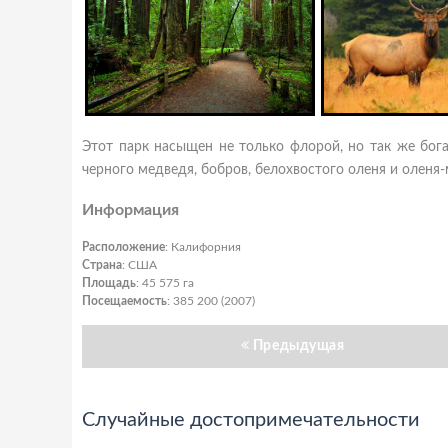
Этот парк насыщен не только флорой, но так же бога
черного медведя, бобров, белохвостого оленя и оленя-
Информация
Расположение
: Калифорния
Страна
: США
Площадь
: 45 575 га
Посещаемость
: 385 200 (2007)
Предыдущая
Случайные достопримечательности