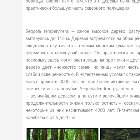
образцы говорят нам о том, что эти деревья были ещ
практически большую часть северного полушария.
Sequoia sempervirens — самое высокое дерево, рас
вытянулось до 113 м. Деревья встречаются на обращен
ежедневно окутываются теплым морским туманом, пр
формируется сомкнутый полог. Он практически не пр
поскольку здесь могут расти лишь папоротники и дру
дерево дает множество семян, но лишь малая часть 
слабой освещенностью. В естественных условиях тако
могут прожить 3000 лет, но при более активной экс
компенсировать порубки. Sequoiadendron giganteum — 
— величайшим деревом, а по сути и величайшим живы
продолжительности жизни только остистым соснам, 
некоторые из них насчитывают 4900 лет. Гигантска
колебаться от 5 до 11 м.