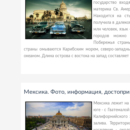
государство вход
материка Св. Аме
Находится на ст
получила в далеком
млн человек, язык 
городов можно о
Побережья стран
страны омываются Карибским морем, северо-западны
океаном. Длина острова с востока на запад составляет 
Мексика. Фото, информация, достопри
Мексика лежит на 
юге - с Гватемало
Калифорнийского 
залива. Территор