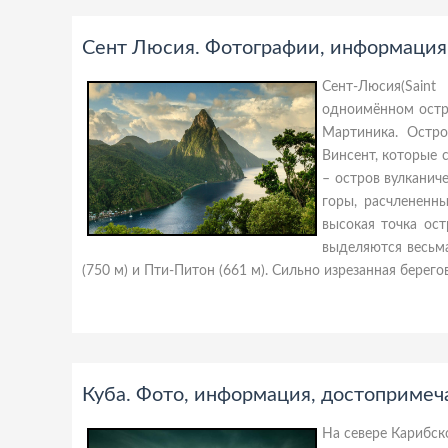
Сент Люсия. Фотографии, информация
Сент-Люсия(Sain
одноимённом остр
Мартиника. Остр
Винсент, которые 
– остров вулканич
горы, расчлененн
высокая точка ос
выделяются весьм
(750 м) и Пти-Питон (661 м). Сильно изрезанная берего
Куба. Фото, информация, достопримеч
На севере Карибско