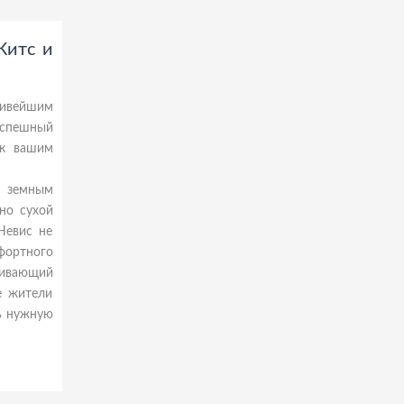
Китс и
сивейшим
еспешный
 к вашим
 земным
но сухой
Невис не
фортного
живающий
е жители
ть нужную