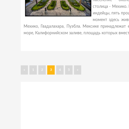
население - окол
столица - Мехико.
индейцы, пять про
момент здесь жив
Мехико, Гвадалахара, Пуэбла. Мексике принадлежат 
море, Калифорнийском заливе, площадь которых вместе
«
1
2
3
4
5
»