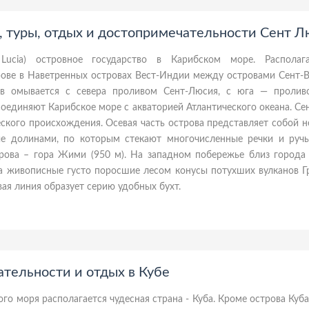
, туры, отдых и достопримечательности Сент 
t Lucia) островное государство в Карибском море. Располаг
ове в Наветренных островах Вест-Индии между островами Сент-В
ов омывается с севера проливом Сент-Люсия, с юга — пролив
соединяют Карибское море с акваторией Атлантического океана. С
еского происхождения. Осевая часть острова представляет собой 
ые долинами, по которым стекают многочисленные речки и ручь
трова – гора Жими (950 м). На западном побережье близ города
а живописные густо поросшие лесом конусы потухших вулканов Г
вая линия образует серию удобных бухт.
ательности и отдых в Кубе
го моря располагается чудесная страна - Куба. Кроме острова Куба