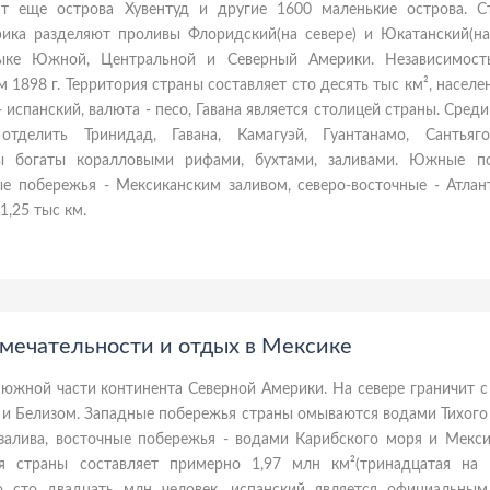
ят еще острова Хувентуд и другие 1600 маленькие острова. С
рика разделяют проливы Флоридский(на севере) и Юкатанский(на 
ыке Южной, Центральной и Северный Америки. Независимост
 1898 г. Территория страны составляет сто десять тыс км², населен
- испанский, валюта - песо, Гавана является столицей страны. Сред
тделить Тринидад, Гавана, Камагуэй, Гуантанамо, Сантьяго-
ы богаты коралловыми рифами, бухтами, заливами. Южные п
е побережья - Мексиканским заливом, северо-восточные - Атлан
1,25 тыс км.
мечательности и отдых в Мексике
южной части континента Северной Америки. На севере граничит с
й и Белизом. Западные побережья страны омываются водами Тихого
залива, восточные побережья - водами Карибского моря и Мекси
ия страны составляет примерно 1,97 млн км²(тринадцатая на п