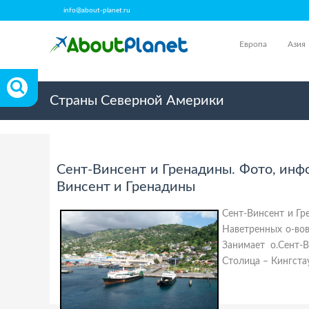
info@about-planet.ru
Европа
Азия
Страны Северной Америки
Сент-Винсент и Гренадины. Фото, инф
Винсент и Гренадины
Сент-Винсент и Гр
Наветренных о-вов
Занимает о.Сент-
Столица – Кингстау