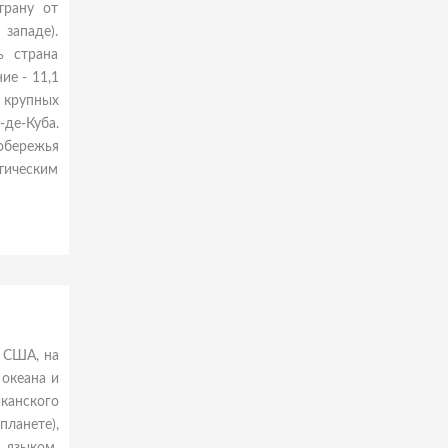
трану от
западе).
ь страна
ие - 11,1
и крупных
де-Куба.
обережья
тическим
 США, на
 океана и
канского
ланете),