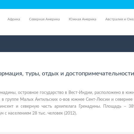
Африка
Северная Америка
Южная Америка
Австралия и Оке
ормация, туры, отдых и достопримечательности
енадины, островное государство в Вест-Индии, расположено в юж
 в группе Малых Антильских о-вов южнее Сент-Люсии и севернее 
Винсент и северную часть архипелага Гренадины. Площадь – 389
н с населением 28 тыс. человек (2012).