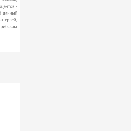
 языком,
оцентов -
 В данный
нтеррей,
арибском