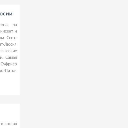
Люсии
ается на
инсент и
ом Сент-
ент-Люсия
невысокие
и. Самая
 Суфриер
ро-Питон
 в состав