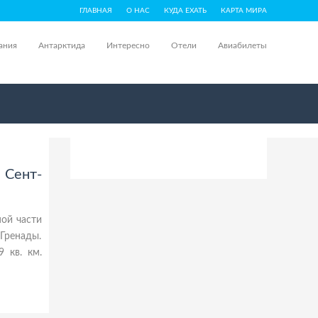
ГЛАВНАЯ
О НАС
КУДА ЕХАТЬ
КАРТА МИРА
ания
Антарктида
Интересно
Отели
Авиабилеты
 Сент-
ной части
Гренады.
 кв. км.