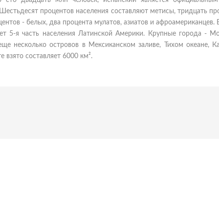
о сто двадцать млн человек, испанский является официальным
 Шестьдесят процентов населения составляют метисы, тридцать пр
центов - белых, два процента мулатов, азиатов и афроамериканцев.
ет 5-я часть населения Латинской Америки. Крупные города - Мо
еще несколько островов в Мексиканском заливе, Тихом океане, К
 взято составляет 6000 км².