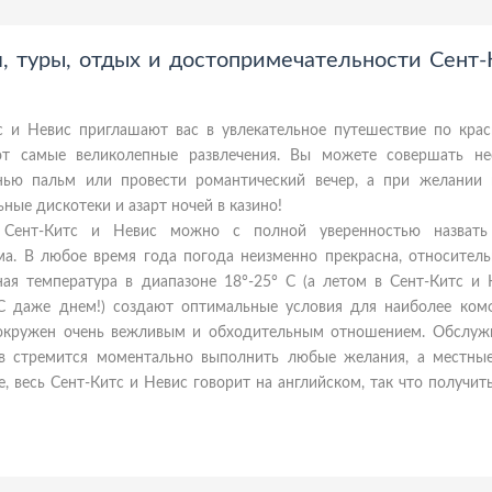
, туры, отдых и достопримечательности Сент-
с и Невис приглашают вас в увлекательное путешествие по кра
т самые великолепные развлечения. Вы можете совершать н
нью пальм или провести романтический вечер, а при желании
ные дискотеки и азарт ночей в казино!
 Сент-Китс и Невис можно с полной уверенностью назвать
а. В любое время года погода неизменно прекрасна, относитель
ная температура в диапазоне 18°-25° С (а летом в Сент-Китс и 
С даже днем!) создают оптимальные условия для наиболее ком
т окружен очень вежливым и обходительным отношением. Обслу
ов стремится моментально выполнить любые желания, а местны
е, весь Сент-Китс и Невис говорит на английском, так что получи