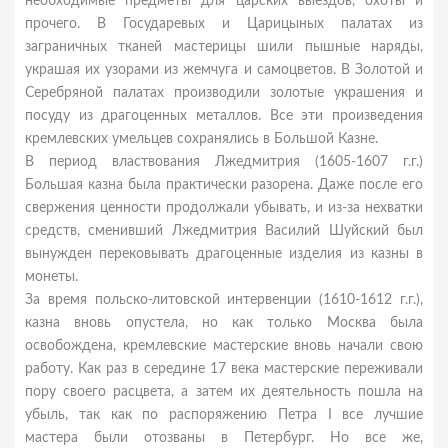
необходимые предметы для царских выездов, охоты и
прочего. В Государевых и Царицыных палатах из
заграничных тканей мастерицы шили пышные наряды,
украшая их узорами из жемчуга и самоцветов. В Золотой и
Серебряной палатах производили золотые украшения и
посуду из драгоценных металлов. Все эти произведения
кремлевских умельцев сохранялись в Большой Казне.
В период властвования Лжедмитрия (1605-1607 г.г.)
Большая казна была практически разорена. Даже после его
свержения ценности продолжали убывать, и из-за нехватки
средств, сменивший Лжедмитрия Василий Шуйский был
вынужден перековывать драгоценные изделия из казны в
монеты.
За время польско-литовской интервенции (1610-1612 г.г.),
казна вновь опустела, но как только Москва была
освобождена, кремлевские мастерские вновь начали свою
работу. Как раз в середине 17 века мастерские переживали
пору своего расцвета, а затем их деятельность пошла на
убыль, так как по распоряжению Петра I все лучшие
мастера были отозваны в Петербург. Но все же,