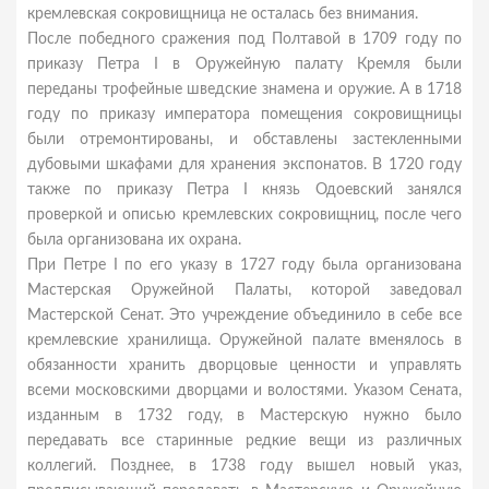
кремлевская сокровищница не осталась без внимания.
После победного сражения под Полтавой в 1709 году по
приказу Петра I в Оружейную палату Кремля были
переданы трофейные шведские знамена и оружие. А в 1718
году по приказу императора помещения сокровищницы
были отремонтированы, и обставлены застекленными
дубовыми шкафами для хранения экспонатов. В 1720 году
также по приказу Петра I князь Одоевский занялся
проверкой и описью кремлевских сокровищниц, после чего
была организована их охрана.
При Петре I по его указу в 1727 году была организована
Мастерская Оружейной Палаты, которой заведовал
Мастерской Сенат. Это учреждение объединило в себе все
кремлевские хранилища. Оружейной палате вменялось в
обязанности хранить дворцовые ценности и управлять
всеми московскими дворцами и волостями. Указом Сената,
изданным в 1732 году, в Мастерскую нужно было
передавать все старинные редкие вещи из различных
коллегий. Позднее, в 1738 году вышел новый указ,