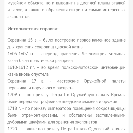
музейном объекте, но и выводит на дисплей планы этажей
и залов, а также изображения витрин и самых интересных
экспонатов.
Историческая справка:
Cередина 15 в. – было построено первое каменное здание
для хранения сокровищ царской казны
1605-1607 г.г. - в период правления Лжедмитрия Большая
казна была практически разорена
1610-1612 г.г. – во время польско-литовской интервенции
казна вновь опустела
Cередина 17 в. - мастерские Оружейной палаты
переживали пору своего расцвета
1709 г. - по приказу Петра I в Оружейную палату Кремля
были переданы трофейные шведские знамена и оружие
1718 г. - по приказу императора помещения сокровищницы
были отремонтированы, и обставлены застекленными
дубовыми шкафами для хранения экспонатов
1720 г. - также по приказу Петра I князь Одоевский занялся