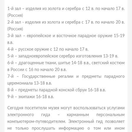
1-й зал – изделия из золота и серебра с 12 в. по начало 17 в.
(Россия)
2-й зал - изделия из золота и серебра с 17 в. по начало 20 в.
(Россия)
3-й зал – европейское и восточное парадное оружие 15-19
в.в.
4-й – русское оружие с 12 по начало 17 в.
5-й – западноевропейское серебро изготовления 13-19 в.
6-й – драгоценные ткани, шитье 14-18 в.в., светский костюм
в России с 16 по начало 20 в.в.
7-й – Государственные регалии и предметы парадного
церемониала 13-18 в.в.
8-й – предметы парадной конской сбруи 16-18 в.в.
9-й – экипажи 16-18 в.в.
Сегодня посетители музея могут воспользоваться услугами
электронного гида – карманным персональным
компьютером-путеводителем. Электронный гид позволяет
не только прослушать информацию о том или ином