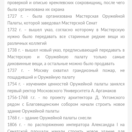
проверкой и описью кремлевских сокровищниц, после чего
была организована их охрана
1727 г. - была организована Мастерская Оружейной
Палаты, которой заведовал Мастерской Сенат
1732 г. – вышел указ, согласно которому в Мастерскую
нужно было передавать все старинные редкие вещи из
различных коллегий
1738 г. - вышел новый указ, предписывающий передавать в
Мастерскую и Оружейную палату только самые
диковинные вещи, а остальные можно было продавать
1737 г. - Москву охватил грандиозный пожар, не
пощадивший и Оружейную палату
1754 г. - изучением ценностей Оружейной палаты занялся
первый ректор Московского Университета А. Аргамаков
1756-1768 г.г. - по проекту архитектора Д. Ухтомского
рядом с Благовещенским собором начали строить новое
здание Оружейной палаты
1768 г. – здание Оружейной палаты снесли
1806 г. - по распоряжению императора Александра I на
Сенатской площади начали строить новое здание для