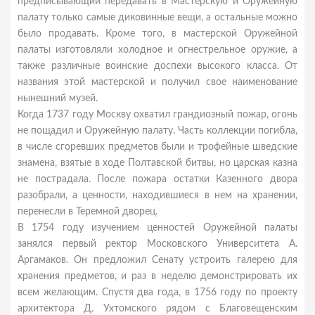
предписывающий передавать в Мастерскую и Оружейную
палату только самые диковинные вещи, а остальные можно
было продавать. Кроме того, в мастерской Оружейной
палаты изготовляли холодное и огнестрельное оружие, а
также различные воинские доспехи высокого класса. От
названия этой мастерской и получил свое наименование
нынешний музей.
Когда 1737 году Москву охватил грандиозный пожар, огонь
не пощадил и Оружейную палату. Часть коллекции погибла,
в числе сгоревших предметов были и трофейные шведские
знамена, взятые в ходе Полтавской битвы, но царская казна
не пострадала. После пожара остатки Казенного двора
разобрали, а ценности, находившиеся в нем на хранении,
перенесли в Теремной дворец.
В 1754 году изучением ценностей Оружейной палаты
занялся первый ректор Московского Университета А.
Аргамаков. Он предложил Сенату устроить галерею для
хранения предметов, и раз в неделю демонстрировать их
всем желающим. Спустя два года, в 1756 году по проекту
архитектора Д. Ухтомского рядом с Благовещенским