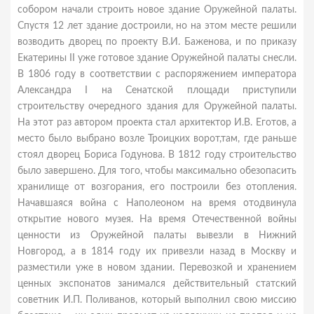
собором начали строить новое здание Оружейной палаты.
Спустя 12 лет здание достроили, но на этом месте решили
возводить дворец по проекту В.И. Баженова, и по приказу
Екатерины II уже готовое здание Оружейной палаты снесли.
В 1806 году в соответствии с распоряжением императора
Александра I на Сенатской площади приступили
строительству очередного здания для Оружейной палаты.
На этот раз автором проекта стал архитектор И.В. Еготов, а
место было выбрано возле Троицких ворот,там, где раньше
стоял дворец Бориса Годунова. В 1812 году строительство
было завершено. Для того, чтобы максимально обезопасить
хранилище от возгорания, его построили без отопления.
Начавшаяся война с Наполеоном на время отодвинула
открытие нового музея. На время Отечественной войны
ценности из Оружейной палаты вывезли в Нижний
Новгород, а в 1814 году их привезли назад в Москву и
разместили уже в новом здании. Перевозкой и хранением
ценных экспонатов занимался действительный статский
советник И.П. Поливанов, который выполнил свою миссию