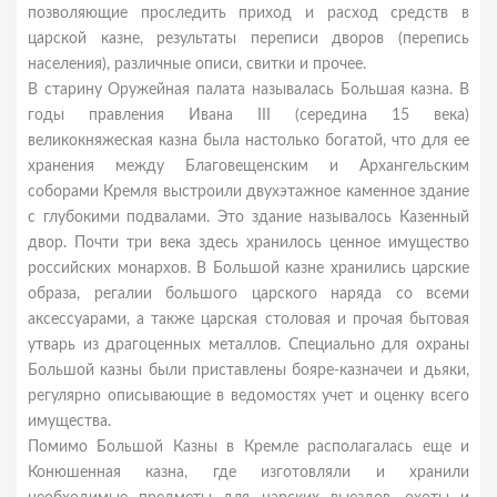
позволяющие проследить приход и расход средств в
царской казне, результаты переписи дворов (перепись
населения), различные описи, свитки и прочее.
В старину Оружейная палата называлась Большая казна. В
годы правления Ивана III (середина 15 века)
великокняжеская казна была настолько богатой, что для ее
хранения между Благовещенским и Архангельским
соборами Кремля выстроили двухэтажное каменное здание
с глубокими подвалами. Это здание называлось Казенный
двор. Почти три века здесь хранилось ценное имущество
российских монархов. В Большой казне хранились царские
образа, регалии большого царского наряда со всеми
аксессуарами, а также царская столовая и прочая бытовая
утварь из драгоценных металлов. Специально для охраны
Большой казны были приставлены бояре-казначеи и дьяки,
регулярно описывающие в ведомостях учет и оценку всего
имущества.
Помимо Большой Казны в Кремле располагалась еще и
Конюшенная казна, где изготовляли и хранили