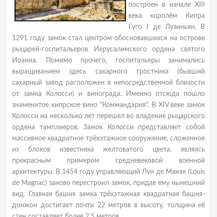
построен в начале XIII
века королём Кипра
Гуго I де Лузиньян. В
1291 году замок стал центром обосновавшихся на острове
рыцарей-госпитальеров Иерусалимского ордена святого
Иоанна. Помимо прочего, госпитальеры занимались
выращиванием здесь сахарного тростника (бывший
сахарный завод расположен в непосредственной близости
от замка Колосси) и винограда. Именно отсюда пошло
знаменитое кипрское вино "Коммандария". В XIV веке замок
Колосси на несколько лет перешел во владение рыцарского
ордена тамплиеров. Замок Колосси представляет собой
массивное квадратное трёхэтажное сооружение, сложенное
из блоков известняка желтоватого цвета, являясь
прекрасным примером средневековой военной
архитектуры. В 1454 году управляющий Луи де Маняк (Louis
de Magnac) заново перестроил замок, придав ему нынешний
вид. Главная башня замка трёхэтажная квадратная башня-
донжон достигает почти 22 метров в высоту, толщина её
стен составляет более 2,5 метров.