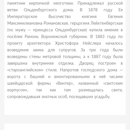
памятник кирпичной неоготики. Принадлежал русской
ветви Ольденбургского дома. В 1878 году Ее
Императорское Высочество княгиня Евгения
Максимилиановна Романовская, герцогиня Лейхтенбергская
(по мужу — принцесса Ольденбургская) купила имение в
посёлке Рамонь Воронежской губернии. В 1883 году по
проекту архитектора Христофора Нейслера началось
возведение замка для супругов. За три года были
возведены стены метровой толщины, а к 1887 году была
завершена внутренняя отделка. Дворец построен в
«староанглийском» стиле. Напротив господского дома —
ворота с башней и вмонтированными в неё часами
швейцарской фирмы «Винтер», названный «свитским
корпусом», так как там размещалась свита,
сопровождавшая знатных особ, посещавших усадьбу.