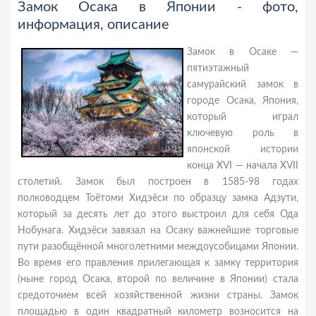
Замок Осака в Японии - фото,
информация, описание
Замок в Осаке —
пятиэтажный
самурайский замок в
городе Осака, Япония,
который играл
ключевую роль в
японской истории
конца XVI — начала XVII
столетий. Замок был построен в 1585-98 годах
полководцем Тоётоми Хидэёси по образцу замка Адзути,
который за десять лет до этого выстроил для себя Ода
Нобунага. Хидэёси завязал на Осаку важнейшие торговые
пути разобщённой многолетними междоусобицами Японии.
Во время его правления прилегающая к замку территория
(ныне город Осака, второй по величине в Японии) стала
средоточием всей хозяйственной жизни страны. Замок
площадью в один квадратный километр возносится на