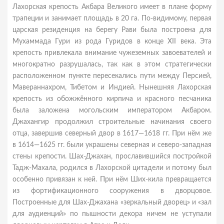
Лахорская крепость Акбара Великого имеет в плане форму
трапеции и занимает площадь в 20 га. По-видимому, первая
царская резиденция на берегу Рави была построена для
Мухаммада Гури из рода Гуридов в конце XII века. Эта
крепость привлекала внимание чужеземных завоевателей и
многократно разрушалась, так как в этом стратегически
расположенном пункте пересекались пути между Персией,
Мавераннахром, Тибетом и Индией. Нынешняя Лахорская
крепость из обожжённого кирпича и красного песчаника
была заложена могольским императором Акбаром.
Джахангир продолжил строительные начинания своего
отца, завершив северный двор в 1617—1618 гг. При нём же
в 1614—1625 гг. были украшены северная и северо-западная
стены крепости. Шах-Джахан, прославившийся постройкой
Тадж-Махала, родился в Лахорской цитадели и потому был
особенно привязан к ней. При нём Ших-кила превращается
из фортификационного сооружения в дворцовое.
Построенные для Шах-Джахана «зеркальный дворец» и «зал
для аудиенций» по пышности декора ничем не уступали