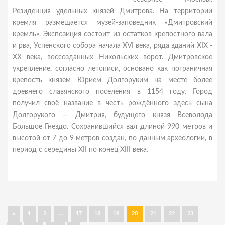
Резиденция удельных князей Дмитрова. На территории
кремля размещается музей-заповедник «Дмитровский
кремль». Экспозиция состоит из остатков крепостного вала
и рва, Успенского собора начала XVI века, ряда зданий XIX -
XX века, воссозданных Никольских ворот. Дмитровское
укрепление, согласно летописи, основано как пограничная
крепость князем Юрием Долгоруким на месте более
древнего славянского поселения в 1154 году. Город
получил своё название в честь рождённого здесь сына
Долгорукого — Дмитрия, будущего князя Всеволода
Большое Гнездо. Сохранившийся вал длиной 990 метров и
высотой от 7 до 9 метров создан, по данным археологии, в
период с середины XII по конец XIII века.
«
1
2
...
17
18
19
20
21
22
23