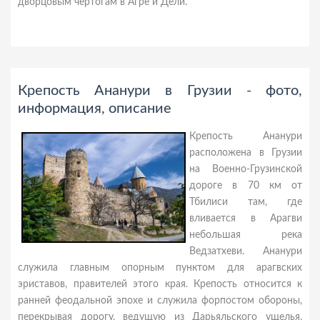
дворцовым чертогам в Агре и Дели.
Крепость Ананури в Грузии - фото,
информация, описание
Крепость Ананури
расположена в Грузии
на Военно-Грузинской
дороге в 70 км от
Тбилиси там, где
вливается в Арагви
небольшая река
Ведзатхеви. Ананури
служила главным опорным пунктом для арагвских
эриставов, правителей этого края. Крепость относится к
ранней феодальной эпохе и служила форпостом обороны,
перекрывая дорогу, ведущую из Дарьяльского ущелья.