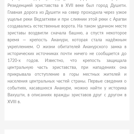
Резиденцией эриставства в XVII веке был город Душети.
Главная дорога из Душети на север проходила через узкое
ущелье реки Ведзатхеви и при слиянии этой реки с Арагви
создавались естественные ворота. На таком удачном месте
эриставы воздвигли сначала башню, а спустя некоторое
время — крепость Ананури, которая стала надёжным
укреплением. О жизни обитателей Ананурского замка в
исторических источниках почти ничего не сообщается до
1720-х годов. Известно, что крепость защищала
центральную часть эриставства, при нападениях она
прикрывала отступление в горы местных жителей и
населения центральных частей страны. Первые сведения о
событиях, касавшихся Ананури, можно найти у историка
Вахушти, в описаниях вражды эриставов друг с другом в
XVIII в.