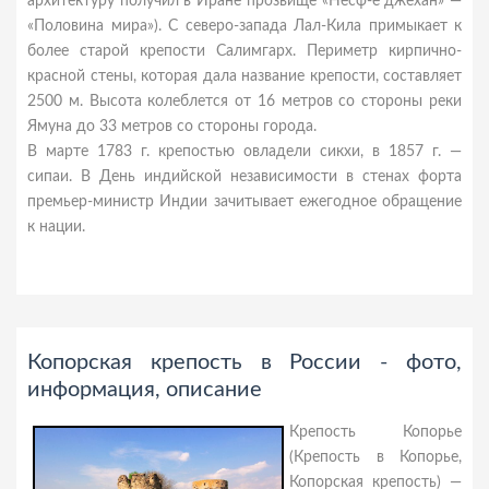
архитектуру получил в Иране прозвище «Несф-е джехан» —
«Половина мира»). С северо-запада Лал-Кила примыкает к
более старой крепости Салимгарх. Периметр кирпично-
красной стены, которая дала название крепости, составляет
2500 м. Высота колеблется от 16 метров со стороны реки
Ямуна до 33 метров со стороны города.
В марте 1783 г. крепостью овладели сикхи, в 1857 г. —
сипаи. В День индийской независимости в стенах форта
премьер-министр Индии зачитывает ежегодное обращение
к нации.
Копорская крепость в России - фото,
информация, описание
Крепость Копорье
(Крепость в Копорье,
Копорская крепость) —