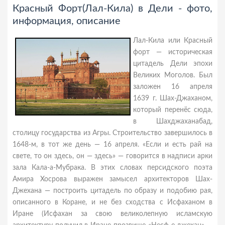
Красный Форт(Лал-Кила) в Дели - фото,
информация, описание
Лал-Кила или Красный
форт — историческая
цитадель Дели эпохи
Великих Моголов. Был
заложен 16 апреля
1639 г. Шах-Джаханом,
который перенёс сюда,
в Шахджаханабад,
столицу государства из Агры. Строительство завершилось в
1648-м, в тот же день — 16 апреля. «Если и есть рай на
свете, то он здесь, он — здесь» — говорится в надписи арки
зала Кала-а-Мубрака. В этих словах персидского поэта
Амира Хосрова выражен замысел архитекторов Шах-
Джехана — построить цитадель по образу и подобию рая,
описанного в Коране, и не без сходства с Исфаханом в
Иране (Исфахан за свою великолепную исламскую