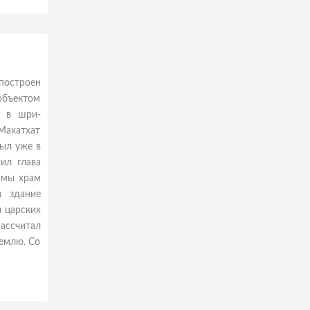
построен
объектом
ы в шри-
 Махатхат
был уже в
ил глава
амы храм
й здание
и царских
рассчитал
землю. Со