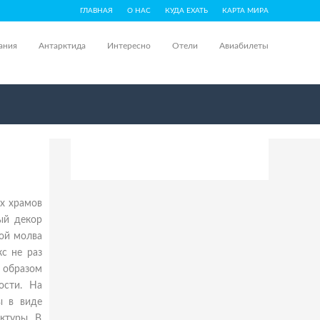
ГЛАВНАЯ
О НАС
КУДА ЕХАТЬ
КАРТА МИРА
ания
Антарктида
Интересно
Отели
Авиабилеты
ых храмов
ый декор
рой молва
с не раз
м образом
ости. На
ы в виде
ктуры. В