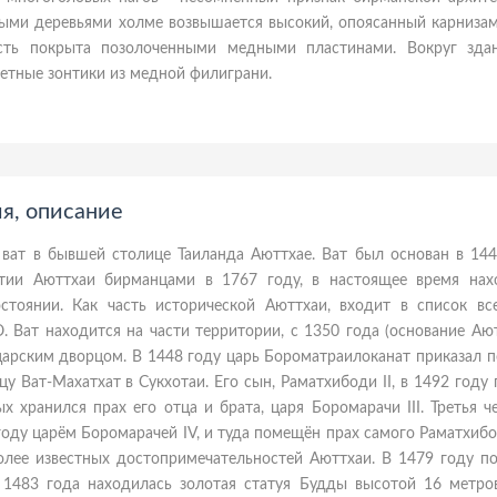
арыми деревьями холме возвышается высокий, опоясанный карнизам
сть покрыта позолоченными медными пластинами. Вокруг зда
четные зонтики из медной филиграни.
я, описание
 ват в бывшей столице Таиланда Аюттхае. Ват был основан в 144
тии Аюттхаи бирманцами в 1767 году, в настоящее время нах
стоянии. Как часть исторической Аюттхаи, входит в список вс
Ват находится на части территории, с 1350 года (основание Ают
царским дворцом. В 1448 году царь Бороматраилоканат приказал 
цу Ват-Махатхат в Сукхотаи. Его сын, Раматхибоди II, в 1492 году
ых хранился прах его отца и брата, царя Боромарачи III. Третья 
году царём Боромарачей IV, и туда помещён прах самого Раматхибод
лее известных достопримечательностей Аюттхаи. В 1479 году по
 1483 года находилась золотая статуя Будды высотой 16 метров