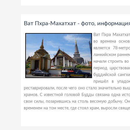
Ват Пхра-Махатхат - фото, информаци
Ват Пхра Махатхат
во времена осно
является 78-мет
ланкийском раннем
начали строить во
период царствова
буддийской сангхи
пришёл в упадок
реставрировали, после чего оно стало значительно в
храмов. С известной головой Будды связана одна исто
свои силы, позарившись на столь весомую добычу. Она
временем на том месте, где стоял храм, выросли свящ