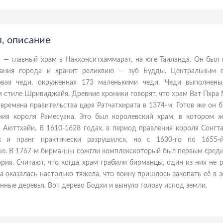
я, описание
 — главный храм в Накхонситхаммарат, на юге Таиланда. Он был 
вания города и хранит реликвию — зуб Будды. Центральным 
ровая чеди, окруженная 173 маленькими чеди. Чеди выполнен
 стиле Шривиджайя. Древние хроники говорят, что храм Ват Пхра
 времена правительства царя Ратчатхирата в 1374-м. Готов же он 
ния короля Рамесуана. Это был королевский храм, в котором ж
 Аюттхайи. В 1610-1628 годах, в период правления короля Сонгт
 и пранг практически разрушился, но с 1630-го по 1655-
ыше. В 1767-м бирманцы сожгли комплекскоторый был первым сред
рия. Считают, что когда храм грабили бирманцы, один из них не 
 оказалась настолько тяжела, что воину пришлось закопать её в 
енные деревья. Вот дерево Бодхи и вынуло голову испод земли.