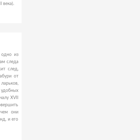
 века).
 одно из
ам следа
ит след,
абури от
ларьков,
 удобных
чалу XVII
овершить
ачем они
нд, и его