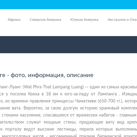
Африка
Северная Америка
Южная Америка
Австралия и Оке
ге - фото, информация, описание
панг-Луанг (Wat Phra That Lampang Luang) — один из самых красив
тся у поселка Кокха в 18 км к юго-за-паду от Лампанга . Изящн
но, ко времени правления принцессы Чаматхеви (650-700 гг.), кото
вание вата. Вероятно, за свою долгую историю храмовый комплек
 стенами население, спасавшееся от вражеских набегов - главны
азательством служат мощные стены, придающие вату вид креп
 к порталу ведут высокие лестницы, перила которых выполнен
 многоголовых нагов - несомненный признак бирманской архите