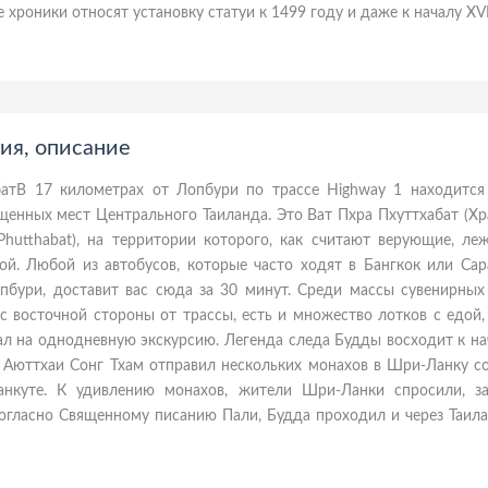
хроники относят установку статуи к 1499 году и даже к началу XVII
ия, описание
батВ 17 километрах от Лопбури по трассе Highway 1 находится
енных мест Центрального Таиланда. Это Ват Пхра Пхуттхабат (Хр
hutthabat), на территории которого, как считают верующие, леж
ой. Любой из автобусов, которые часто ходят в Бангкок или Сар
пбури, доставит вас сюда за 30 минут. Среди массы сувенирных 
 восточной стороны от трассы, есть и множество лотков с едой,
хал на однодневную экскурсию. Легенда следа Будды восходит к на
ь Аюттхаи Сонг Тхам отправил нескольких монахов в Шри-Ланку с
нкуте. К удивлению монахов, жители Шри-Ланки спросили, з
согласно Священному писанию Пали, Будда проходил и через Таила