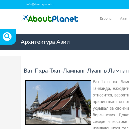
info@about-planet.ru
Европа
Азия
Архитектура Азии
Ват Пхра-Тхат-Лампанг-Луанг в Лампан
Ват Пхра-Тхат-Лам
Таиланда, находи
относится, вероят
приписывает осно
укрывал за своими
бирманских. Док
севере и востоке
извивающихся тел