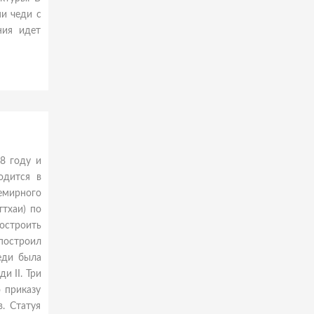
и чеди с
ния идет
8 году и
одится в
емирного
тхаи) по
построить
 построил
чеди была
и II. Три
 приказу
. Статуя