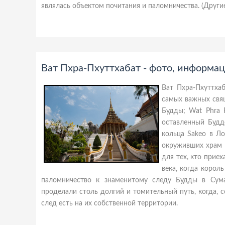
являлась объектом почитания и паломничества. (Другие 
Ват Пхра-Пхуттхабат - фото, информац
Ват Пхра-Пхуттха
самых важных свящ
Будды; Wat Phra P
оставленный Будд
кольца Sakeo в Ло
окруживших храм с
для тех, кто прие
века, когда корол
паломничество к знаменитому следу Будды в Сума
проделали столь долгий и томительный путь, когда, 
след есть на их собственной территории.