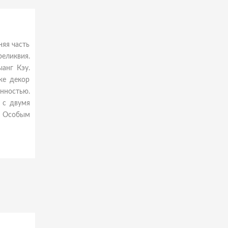
няя часть
реликвия.
анг Кэу.
же декор
нностью.
 с двумя
. Особым