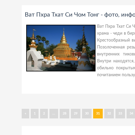
Ват Пхра Тхат Си Чом Тонг - фото, ин
Ват Пхра Тхат Си Ч
храма - чеди в бир
Крестообразный ви
Позолоченная рез
внутренних тико
Внутри находятся
обильно покрыты
почитанием пользу
«
1
2
...
28
29
30
31
32
33
34