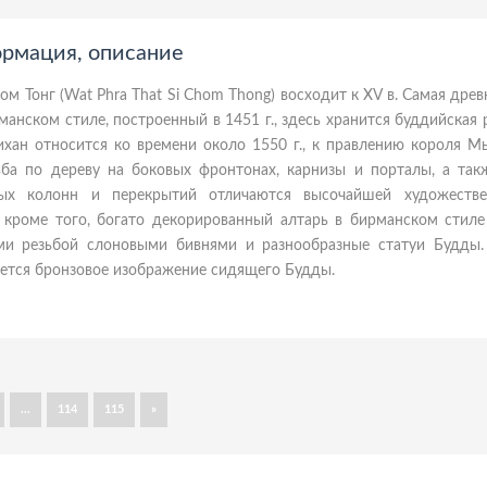
формация, описание
ом Тонг (Wat Phra That Si Chom Thong) восходит к XV в. Самая древ
манском стиле, построенный в 1451 г., здесь хранится буддийская 
хан относится ко времени около 1550 г., к правлению короля Мы
ьба по дереву на боковых фронтонах, карнизы и порталы, а так
вых колонн и перекрытий отличаются высочайшей художестве
, кроме того, богато декорированный алтарь в бирманском стиле
ми резьбой слоновыми бивнями и разнообразные статуи Будды
ется бронзовое изображение сидящего Будды.
...
114
115
»