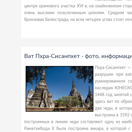
центре храмового участка XVI в. на окаймленном ст
очень высоким позолоченным шпилем. Средняя ча
бронзовая балюстрада, на всех четырех углах стоят по
Ват Пхра-Сисанпхет - фото, информаци
Пхра-Сисанпхет —
разрушен при взя
руинированном со
наследия ЮНЕСКО. 
1448 год занятой 
здесь ват по образ
две чеди, в котор
выстроена в 1592 
построенных в линию чеди составляют одну из наибо
Раматхибоди II была построена вихара, в которой с