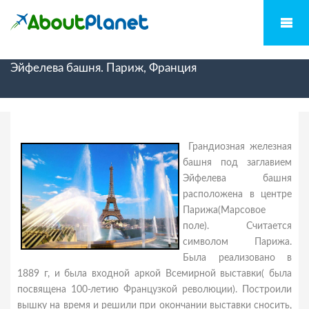
Эйфелева башня. Париж, Франция
Грандиозная железная
башня под заглавием
Эйфелева башня
расположена в центре
Парижа(Марсовое
поле). Считается
символом Парижа.
Была реализовано в
1889 г, и была входной аркой Всемирной выставки( была
посвящена 100-летию Французкой революции). Построили
вышку на время и решили при окончании выставки сносить,