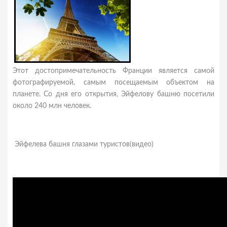
Этот достопримечательность Франции является самой
фотографируемой, самым посещаемым объектом на
планете. Со дня его открытия, Эйфелову башню посетили
около 240 млн человек.
Эйфелева башня глазами туристов(видео)