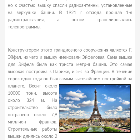
но к счастью вышку спасли радиоантенны, установленные
на верхушки башни. В 1921 г отсюда прошла 1-я
радиотрансляция, а потом транслировались
телепрограммы.
Конструктором этого грандиозного сооружения является Г.
Эйфел, из чего и вышку именовали Эйфеловая. Сама вышка
для Эйфела была как триста метр-я башня. Это самая
высокая постройкa в Париже, и 5-я во Франции. В течение
сорок один года он был самым высочайшим постройкой на
планете.
Весит около
10000 тонн, высота
около 324 м. На
строительство было
потрачено около 7,9
миллион франков.
Строительные работы
вышки длились около 2