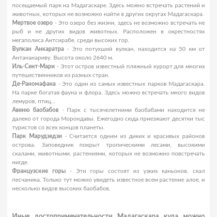
посещаемый парк на Мадагаскаре. Здесь можно встречать растений и
животных, которых не возможно найти в других округах Мадагаскара.
Мертвое озеро
- Это озеро без жизни, здесь не возможно встречать не
рыб и не других видов животных. Расположен в окрестностях
мегаполиса Антсирабе, среди высоких гор.
Вулкан Анкаратра
- Это потухший вулкан, находится на 50 км от
Антананариву. Высота около 2640 м.
Иль-Сент-Мари
- Этот остров известный пляжный курорт для многих
путешественников из разных стран.
Де-Раномафана
- Это один из самых известных парков Мадагаскара.
На парке богатая фауна и флора. Здесь можно встречать много видов
лемуров, птиц...
Авеню баобабов
- Парк с тысячелетними баобабами находится не
далеко от города Морондавы. Ежегодно сюда приезжают десятки тыс
туристов со всех концов планеты.
Парк Марудзедзи
- Считается одним из диких и красивых районов
острова. Заповедник покрыт тропическими лесами, высокими
скалами, животными, растениями, которых не возможно повстречать
нигде.
Французские горы
- Эти горы состоят из узких каньонов, скал
песчаника. Только тут можно увидеть известное всем растение алое, и
несколько видов высоких баобабов.
Иные достопримечательности Мадагаскара куда можно