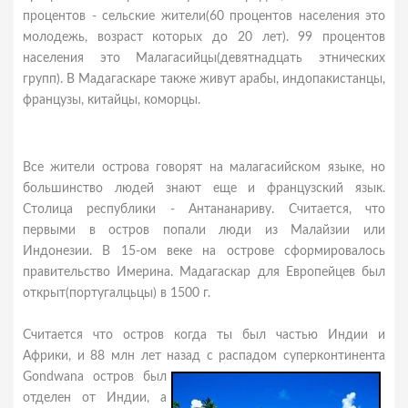
процентов - сельские жители(60 процентов населения это
молодежь, возраст которых до 20 лет). 99 процентов
населения это Малагасийцы(девятнадцать этнических
групп). В Мадагаскаре также живут арабы, индопакистанцы,
французы, китайцы, коморцы.
Все жители острова говорят на малагасийском языке, но
большинство людей знают еще и французский язык.
Столица республики - Антананариву. Считается, что
первыми в остров попали люди из Малайзии или
Индонезии. В 15-ом веке на острове сформировалось
правительство Имерина. Мадагаскар для Европейцев был
открыт(португалцьцы) в 1500 г.
Считается что остров когда ты был частью Индии и
Африки, и 88 млн лет назад с распадом
суперконтинента
Gondwana остров был
отделен от Индии, а