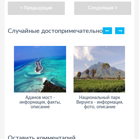
Предыдущая
Следующая
Случайные достопримечательности
 мост -
Национальный парк
Некрополь Панталик
ия, факты,
Вирунга - информация,
фото, информация
сание
фото, описание
описание
Оставить комментарий