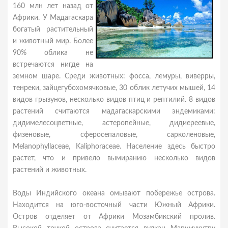
160 млн лет назад от
Африки. У Мадагаскара
богатый растительный
и животный мир. Более
90% облика не
встречаются нигде на
земном шаре. Среди животных: фосса, лемуры, виверры,
тенреки, зайцегубохомячковые, 30 облик летучих мышей, 14
видов грызунов, несколько видов птиц и рептилий. 8 видов
растений считаются мадагаскарскими эндемиками:
дидимелесоцветные, астеропейные, дидиереевые,
физеновые, сферосепаловые, сарколеновые,
Melanophyllaceae, Kaliphoraceae. Население здесь быстро
растет, что и привело вымиранию несколько видов
растений и животных.
Воды Индийского океана омывают побережье острова.
Находится на юго-восточный части Южный Африки.
Остров отделяет от Африки Мозамбикский пролив.