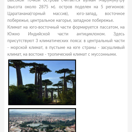
Высокой точкой острова считается вулкан Марумукутру
(высота около 2875 м). остров поделен на 5 регионов:
Царатанана(горный массив), юго-запад, восточное
побережье, центральное нагорье, западное побережье.
Климат на юго-восточный части формируется пассатом, на
Южно Индийской части антициклоном. Здесь
присутствуют 3 климатических пояса: в центральный части
- морской климат, в пустыне на юге страны - засушливый
климат, на востоке - тропический климат с муссонными.