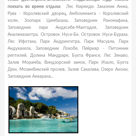
поехать во время отдыха
: Лес Киринди, Заказник Анжа,
Рува - Королевский дворец, Амбохиманга - Королевский
холм, Зоопарк Цимбазаза, Заповедник Раномафана,
Заповедник парк Андасибе-Мантадия, Заповедник
Аналамазаотра, Островок Нуси-Бе, Островок Нуси-Бураха,
Лес Ифотака, Парк Андрингитра, Парк Масуала, Парк
Андухахела, Заповедник Локобе, Пейрияр - Питомник
рептилий, Долина Мандраре, Бухта Франсе, Лес Зенаво,
Залив Морамба, Виндзорский замок, Парк Изало, Бухта
Дюн, Мозамбикский пролив, Залив Сакалава, Озеро Анони,
Заповедник Анкарана...