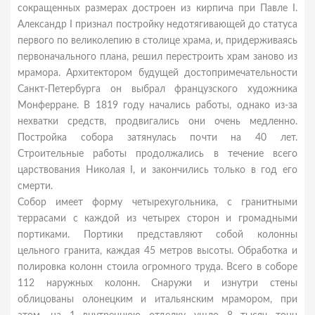
сокращенных размерах достроен из кирпича при Павле I.
Александр I признал постройку недотягивающей до статуса
первого по великолепию в столице храма, и, придерживаясь
первоначального плана, решил перестроить храм заново из
мрамора. Архитектором будущей достопримечательности
Санкт-Петербурга он выбрал французского художника
Монферране. В 1819 году начались работы, однако из-за
нехватки средств, продвигались они очень медленно.
Постройка собора затянулась почти на 40 лет.
Строительные работы продолжались в течение всего
царствования Николая I, и закончились только в год его
смерти.
Собор имеет форму четырехугольника, с гранитными
террасами с каждой из четырех сторон и громадными
портиками. Портики представляют собой колонны
цельного гранита, каждая 45 метров высоты. Обработка и
полировка колонн стоила огромного труда. Всего в соборе
112 наружных колонн. Снаружи и изнутри стены
облицованы олонецким и итальянским мрамором, при