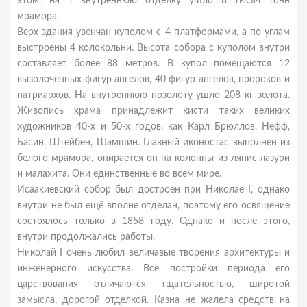
этом, на 1 внутреннюю отделку ушло 8 тысяч тонн
мрамора.
Верх здания увенчан куполом с 4 платформами, а по углам
выстроены 4 колокольни. Высота собора с куполом внутри
составляет более 88 метров. В купол помещаются 12
вызолоченных фигур ангелов, 40 фигур ангелов, пророков и
патриархов. На внутреннюю позолоту ушло 208 кг золота.
Живопись храма принадлежит кисти таких великих
художников 40-х и 50-х годов, как Карл Брюллов, Нефф,
Басин, Штейбен, Шамшин. Главный иконостас выполнен из
белого мрамора, опирается он на колонны из ляпис-лазури
и малахита. Они единственные во всем мире.
Исаакиевский собор был достроен при Николае I, однако
внутри не был ещё вполне отделан, поэтому его освящение
состоялось только в 1858 году. Однако и после этого,
внутри продолжались работы.
Николай I очень любил величавые творения архитектуры и
инженерного искусства. Все постройки периода его
царствования отличаются тщательностью, широтой
замысла, дорогой отделкой. Казна не жалела средств на