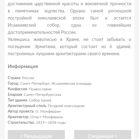
достижение царственной красоты и вековечной прочности
в памятниках зодчества. Однако самой роскошной
постройкой николаевской эпохи был и остается
Исаакиевский собор, одна из главнейших
достопримечательностей России.
Увлекшись живописью в Храме, не стоит забывать о
посещении Эрмитажа, который состоит из 6 зданий,
построенных лучшими архитекторами своего времени.
Информация
Страна
: Россия
Город
: Санкт-Петербург, Исаакиевская площадь
Конфессия
: Православие
Епархия
: Санкт-Петербургская
Тип здания
: Собор (храм)
Архитектурный стиль
: Поздний классицизм
Автор проекта
: О. Монферран
Архитектор
: Огюст Монферран
Строительство
: 1819—1858 годы
Предыдущая
Следующая