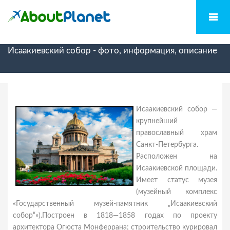
Исаакиевский собор - фото, информация, описание
Исаакиевский собор —
крупнейший
православный храм
Санкт-Петербурга.
Расположен на
Исаакиевской площади.
Имеет статус музея
(музейный комплекс
«Государственный музей-памятник „Исаакиевский
собор“»).Построен в 1818—1858 годах по проекту
архитектора Огюста Монферрана; строительство курировал