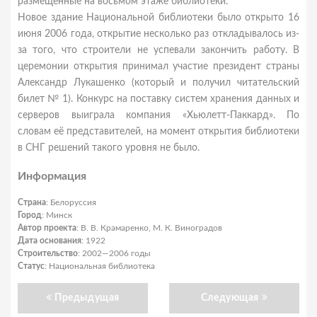
размещённые на восьмом этаже библиотеки.
Новое здание Национальной библиотеки было открыто 16
июня 2006 года, открытие несколько раз откладывалось из-
за того, что строители не успевали закончить работу. В
церемонии открытия принимал участие президент страны
Александр Лукашенко (который и получил читательский
билет № 1). Конкурс на поставку систем хранения данных и
серверов выиграла компания «Хьюлетт-Паккард». По
словам её представителей, на момент открытия библиотеки
в СНГ решений такого уровня не было.
Информация
Страна
: Белоруссия
Город
: Минск
Автор проекта
: В. В. Крамаренко, М. К. Виноградов
Дата основания
: 1922
Строительство
: 2002—2006 годы
Статус
: Национальная библиотека
Предыдущая
Следующая