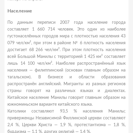
Население
По данным переписи 2007 года население города
составляет 1 660 714 человек. Это один из наиболее
густонаселённых городов мира с плотностью населения 43
079 чел/км², при этом в районе № 6 плотность населения
достигает 68 266 чел/км². При этом плотность населения
всей Большой Манилы с территорией 1 425 км² составляет
лишь 14 100 чел/км². Наиболее распространённый язык
населения — филиппинский (основан главным образом на
тагальском). В бизнесе и области образования
распространён английский. Мигранты из разных регионов
страны говорят на различных языках и диалектах.
Китайское население Манилы говорит главным образом на
южноминьском варианте китайского языка.
Католики составляют 93,5 % населения Манилы;
приверженцы Независимой Филлинской церкви составляют
2,4 %, Церкви Христа — 1,9 %, протестантизма — 1,8 %,
буддизма — 1,1 %, других религий — 1,4 %.