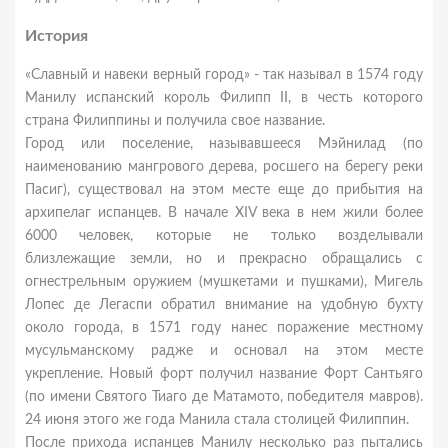
История
«Славный и навеки верный город» - так называл в 1574 году
Манилу испанский король Филипп II, в честь которого
страна Филиппины и получила свое название.
Город или поселение, называвшееся Мэйнилад (по
наименованию мангрового дерева, росшего на берегу реки
Пасиг), существовал на этом месте еще до прибытия на
архипелаг испанцев. В начале XIV века в нем жили более
6000 человек, которые не только возделывали
близлежащие земли, но и прекрасно обращались с
огнестрельным оружием (мушкетами и пушками), Мигель
Лопес де Легаспи обратил внимание на удобную бухту
около города, в 1571 году нанес поражение местному
мусульманскому радже и основал на этом месте
укрепление. Новый форт получил название Форт Сантьяго
(по имени Святого Тиаго де Матамото, победителя мавров).
24 июня этого же года Манила стала столицей Филиппин.
После прихода испанцев Манилу несколько раз пытались