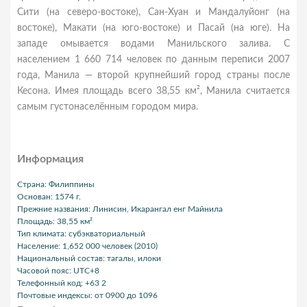
Сити (на северо-востоке), Сан-Хуан и Мандалуйонг (на
востоке), Макати (на юго-востоке) и Пасай (на юге). На
западе омывается водами Манильского залива. С
населением 1 660 714 человек по данным переписи 2007
года, Манила — второй крупнейший город страны после
Кесона. Имея площадь всего 38,55 км², Манила считается
самым густонаселённым городом мира.
Информация
Страна: Филиппины
Основан: 1574 г.
Прежние названия: Линисин, Икарангал енг Майнила
Площадь: 38,55 км²
Тип климата: субэкваториальный
Население: 1,652 000 человек (2010)
Национальный состав: тагалы, илоки
Часовой пояс: UTC+8
Телефонный код: +63 2
Почтовые индексы: от 0900 до 1096