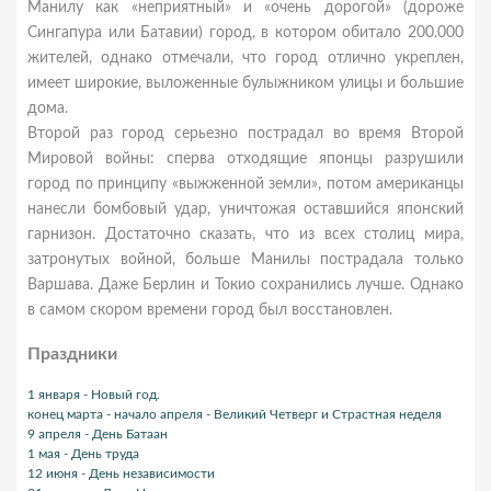
Манилу как «неприятный» и «очень дорогой» (дороже
Сингапура или Батавии) город, в котором обитало 200.000
жителей, однако отмечали, что город отлично укреплен,
имеет широкие, выложенные булыжником улицы и большие
дома.
Второй раз город серьезно пострадал во время Второй
Мировой войны: сперва отходящие японцы разрушили
город по принципу «выжженной земли», потом американцы
нанесли бомбовый удар, уничтожая оставшийся японский
гарнизон. Достаточно сказать, что из всех столиц мира,
затронутых войной, больше Манилы пострадала только
Варшава. Даже Берлин и Токио сохранились лучше. Однако
в самом скором времени город был восстановлен.
Праздники
1 января - Новый год.
конец марта - начало апреля - Великий Четверг и Страстная неделя
9 апреля - День Батаан
1 мая - День труда
12 июня - День независимости