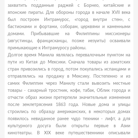
захватить подданные раджей с Борнео, китайские и
японские пираты. Для обороны города в начале XVII века
был построен Интрамурос, «город внутри стен», с
бастионами и фортами, соборам, церквями и каменными
домами. Прибывавшие на Филиппины миссионеры
(августинцы, францисканцы, позже иезуиты) осваивали
примыкающие к Интрамуросу районы.
Долгое время Манила являлась перевалочным пунктом на
пути из Китая до Мексики. Сначала товары из азиатских
стран привозились в город, потом покупались испанцами и
отправлялись на продажу в Мексику. Постепенно и из
самих Филиппин через Манилу стали вывозить местные
товары - сахарный тростник, кофе, табак, Облик города и
отчасти образ жизни претерпели значительные изменения
после землетрясения 1863 года. Новые дома и улицы
строились по образцу американских, в некоторых домах
появилось невиданное ранее чудо техники - лифт, а для
культурного досуга были открыты первые в Азии
кинотеатры. В XIX веке путешественники описывали