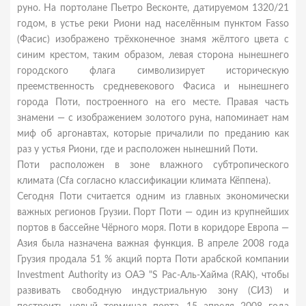
руно. На портолане Пьетро Весконте, датируемом 1320/21
годом, в устье реки Риони над населённым пунктом Fasso
(Фасис) изображено трёхконечное знамя жёлтого цвета с
синим крестом, таким образом, левая сторона нынешнего
городского флага символизирует историческую
преемственность средневекового Фасиса и нынешнего
города Поти, построенного на его месте. Правая часть
знамени — с изображением золотого руна, напоминает нам
миф об аргонавтах, которые причалили по преданию как
раз у устья Риони, где и расположен нынешний Поти.
Поти расположен в зоне влажного субтропического
климата (Cfa согласно классификации климата Кёппена).
Сегодня Поти считается одним из главных экономически
важных регионов Грузии. Порт Поти — один из крупнейших
портов в бассейне Чёрного моря. Поти в коридоре Европа —
Азия была назначена важная функция. В апреле 2008 года
Грузия продала 51 % акций порта Поти арабской компании
Investment Authority из ОАЭ "S Рас-Аль-Хайма (RAK), чтобы
развивать свободную индустриальную зону (СИЗ) и