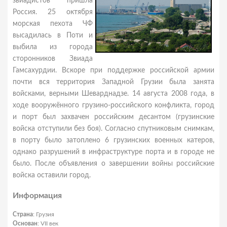
звиадистов пришла
Россия. 25 октября
морская пехота ЧФ
высадилась в Поти и
выбила из города
сторонников Звиада
Гамсахурдии. Вскоре при поддержке российской армии
почти вся территория Западной Грузии была занята
войсками, верными Шеварднадзе. 14 августа 2008 года, в
ходе вооружённого грузино-российского конфликта, город
и порт был захвачен российским десантом (грузинские
войска отступили без боя). Согласно спутниковым снимкам,
в порту было затоплено 6 грузинских военных катеров,
однако разрушений в инфраструктуре порта и в городе не
было. После объявления о завершении войны российские
войска оставили город.
Информация
Страна
: Грузия
Основан
: VII век