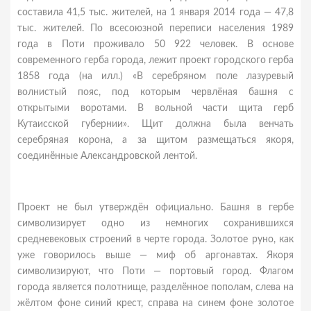
составила 41,5 тыс. жителей, на 1 января 2014 года — 47,8
тыс. жителей. По всесоюзной переписи населения 1989
года в Поти проживало 50 922 человек. В основе
современного герба города, лежит проект городского герба
1858 года (на илл.) «В серебряном поле лазуревый
волнистый пояс, под которым червлёная башня с
открытыми воротами. В вольной части щита герб
Кутаисской губернии». Щит должна была венчать
серебряная корона, а за щитом размещаться якоря,
соединённые Александровской лентой.
Проект не был утверждён официально. Башня в гербе
символизирует одно из немногих сохранившихся
средневековых строений в черте города. Золотое руно, как
уже говорилось выше — миф об аргонавтах. Якоря
символизируют, что Поти — портовый город. Флагом
города является полотнище, разделённое пополам, слева на
жёлтом фоне синий крест, справа на синем фоне золотое