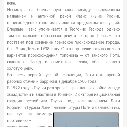
века.
Несмотря на безусловную связь между современным
названием и античной рекой Фазис (ныне Риони),
происхождение топонима является предметом дискуссий.
Впервые Фазис упоминается в Теогонии Гесиода, однако
там это название обозначало реку, а не город. Первым, кто
поставил под сомнение греческое происхождение города,
был Эрик Диль в 1938 году. С тех пор появилось несколько
вариантов происхождения топонима — от занского Поти,
сванского Пасид и семитского слова, обозначавшего
золотую реку.
Во время первой русской революции, Поти стал ареной
рабочих стачек и баррикад в декабре 1905 года.
В 1992 году в Грузии разгорелась гражданская война между
звиадистами и властями в Тбилиси. 2 октября национальная
гвардия республики Грузия под командованием Лоти
Кобалия и Гурама Лакия начали штурм Поти и овладели им,
но тут
на помощь
противникам