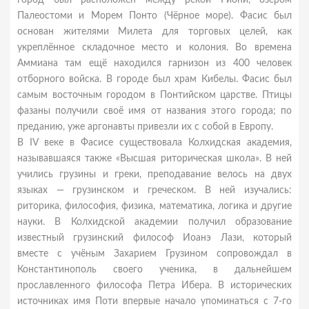
город был расположен между рекой Риони, озером
Палеостоми и Морем Понто (Чёрное море). Фасис был
основан жителями Милета для торговых целей, как
укреплённое складочное место и колония. Во времена
Аммиана там ещё находился гарнизон из 400 человек
отборного войска. В городе был храм Кибелы. Фасис был
самым восточным городом в Понтийском царстве. Птицы
фазаны получили своё имя от названия этого города; по
преданию, уже аргонавты привезли их с собой в Европу.
В IV веке в Фасисе существовала Колхидская академия,
называвшаяся также «Высшая риторическая школа». В ней
учились грузины и греки, преподавание велось на двух
языках — грузинском и греческом. В ней изучались:
риторика, философия, физика, математика, логика и другие
науки. В Колхидской академии получил образование
известный грузинский философ Иоанэ Лази, который
вместе с учёным Захарием Грузином сопровождал в
Константинополь своего ученика, в дальнейшем
прославленного философа Петра Ибера. В исторических
источниках имя Поти впервые начало упоминаться с 7-го