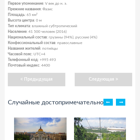
Первое упоминание
: V век до н. э.
Прежние названия
: Фазис
Площадь
: 65 км²
Высота центра
: 0 м
Тип климата
: влажный субтропический
Население
: 41 500 человек (2016)
Национальный состав
: грузины (94%), русские (4%)
Конфессиональный состав
: православные
Названия жителей
: потийцы
Часовой пояс
: UTC+4
Телефонный код
: +995 493
Почтовый индекс
: 4400
Предыдущая
Следующая
Случайные достопримечательности