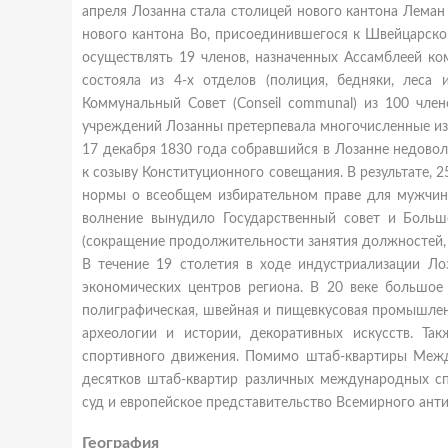
апреля Лозанна стала столицей нового кантона Леман (
нового кантона Во, присоединившегося к Швейцарско
осуществлять 19 членов, назначенных Ассамблеей ко
состояла из 4-х отделов (полиция, бедняки, леса
Коммунальный Совет (Conseil communal) из 100 член
учреждений Лозанны претерпевала многочисленные из
17 декабря 1830 года собравшийся в Лозанне недово
к созыву Конституционного совещания. В результате,
нормы о всеобщем избирательном праве для мужчин 
волнение вынудило Государственный совет и Больш
(сокращение продолжительности занятия должностей, в
В течение 19 столетия в ходе индустриализации Ло
экономических центров региона. В 20 веке большое
полиграфическая, швейная и пищевкусовая промышленно
археологии и истории, декоративных искусств. Т
спортивного движения. Помимо штаб-квартиры Между
десятков штаб-квартир различных международных 
суд и европейское представительство Всемирного анти
География