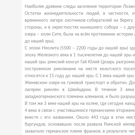
Наиболее древние следы заселения территории Лозан
Остатки жизнедеятельности людей, в частности, 
временного лагеря охотников-собирателей на берегу
стороны, и в окрестностях нынешнего собора – с др
озера – холм Сите, была на всём протяжении истории
до нашей эры).
С эпохи Неолита (5500 – 2200 годы до нашей эры) зд
эпоху Железного века в 1 тысячелетии до нашей эры н
нашей эры римский консул Гай Юлий Цезарь разгроми
построенном римлянами на месте кельтского поселе
относятся к 15 году до нашей эры. С 1 века нашей эры
Женевском озере на гужевой транспорт и обратно. Д
лагерем римлян в Швейцарии. В течение 3 века
западногерманского племени алеманов, и было разруш
В том же 3 веке нашей эры на холме, где сегодня нах
4 века в связи с участившимися германскими вторжен
вместе с его названием. Около 443 года в этих мес
бургундов, основавших после развала Римской импер
захватило германское племя франков, в результате че