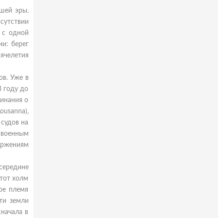
шей эры.
сутствии
 с одной
и: берег
сячелетия
ов. Уже в
8 году до
инания о
usanna),
 судов на
 военным
оржениям
 середине
этот холм
ое племя
ти земли
сначала в