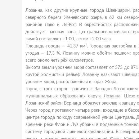
Лозанна, как другие крупные города Швейцарии, р
северного берега Женевского озера, в 62 км северо
районов Лаво и Ля-Кот. В окрестностях расположен
действует часовая зона Центральноевропейского в
зимой составляет +1:00, летом +2:00 часа.
Площадь города — 41,37 км². Городская застройка в 
угодья — 17,3 %. Лозанну можно обойти пешком: пр
всего около четырёх километров.
Высота земли уровнем моря составляет от 373 до 871 
крутой холмистый рельеф Лозанну называют швейцар
уровнем моря, расположенная в горах Жора.
Город с трёх сторон граничит с Западно-Лозаннским
муниципальных образования округа Лозанна: Шезо-с
Лозаннский район Вернанд образует эксклав к западу о
Через город протекают четыре реки, входящие в басс
центре города по ходу современной улице Централь. 
времени реки Флон и Лув убраны в подземные тоннел
систему городской ливневой канализации. В северно