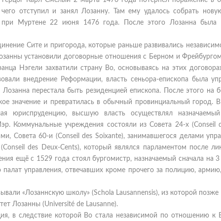
й герцог Карл Смелый 2 марта 1476 года потерпел поражение в б
чего отступил и занял Лозанну. Там ему удалось собрать нову
и при Муртене 22 июня 1476 года. После этого Лозанна была 
инение Сите и пригорода, которые раньше развивались независимо
Лозанны установили договорные отношения с Берном и Фрейбургом.
анца Нэгели захватили страну Во, основываясь на этих договора
вовали внедрение Реформации, власть сеньора-епископа была упр
 Лозанна перестала быть резиденцией епископа. После этого на б
ское значение и превратилась в обычный провинциальный город. В
чая юриспруденцию, высшую власть осуществлял назначаемы
р. Коммунальные учреждения состояли из Совета 24-х (Conseil de
, Совета 60-и (Conseil des Soixante), занимавшегося делами упр
(Conseil des Deux-Cents), который являлся парламентом после л
ния ещё с 1529 года стоял бургомистр, назначаемый сначала на 3 
 палат управления, отвечавших кроме прочего за полицию, армию,
ывали «Лозаннскую школу» (Schola Lausannensis), из которой позже
ет Лозанны (Université de Lausanne).
ия, в следствие которой Во стала независимой по отношению к Б