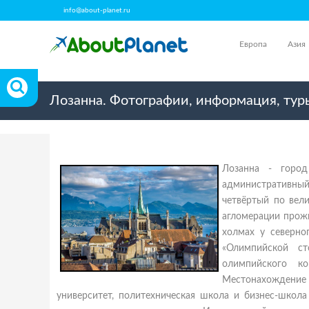
info@about-planet.ru
Европа
Азия
Лозанна. Фотографии, информация, тур
Лозанна - город
административный 
четвёртый по вел
агломерации прожи
холмах у северно
«Олимпийской ст
олимпийского к
Местонахождение 
университет, политехническая школа и бизнес-школ