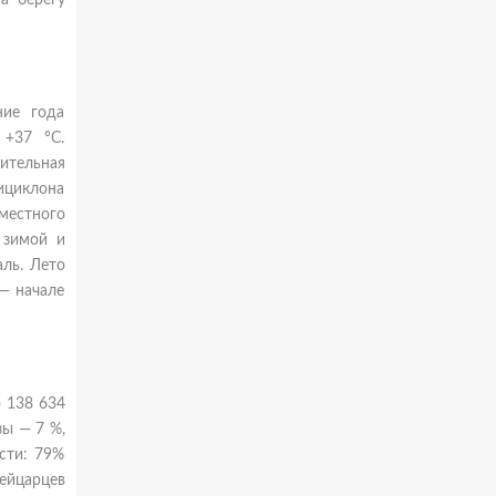
а берегу
ние года
 +37 °C.
сительная
тициклона
местного
 зимой и
ль. Лето
 — начале
о 138 634
зы — 7 %,
сти: 79%
ейцарцев