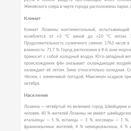
русла и можно увидеть протекающий Флон. Южная 
Женевского озера в черте города расположены парки, 
Климат
Климат Лозанны континентальный, испытывающий в
колеблется от +3 °C зимой до +20 °C летом. Э
Продолжительность солнечного сияния: 1763 часов в г
влажность: 71,7 %. Город расположен в 8-й зоне моро
приносит с собой холодный воздух. Юго-западный ве
происхождения фён оказывает охлаждающее воздейст
охлаждает её летом. Зима относительно холодная. С
тёплое, с изменчивой погодой. Максимум осадков прих
октября.
Население
Лозанна — четвёртый по величине город Швейцарии и 
человек. 40 % жителей Лозанны не имеют швейцарского
итальянцы — 5 %, испанцы — 3 %, косовары — 1 %,
франкоязычных жителей, 4 % немецкоязычных, 4 % 