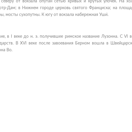
 северу от вокзала опутан сетью кривых и крутых улочек. На хо
отр-Дам; в Нижнем городе церковь святого Франциска; на площ
ы, мосты сухопутны. К югу от вокзала набережная Уши́.
, в I веке до н. э. получившее римское название Лузонна. С VI 
дарств. В XVI веке после завоевания Берном вошла в Швейцарск
на Во.