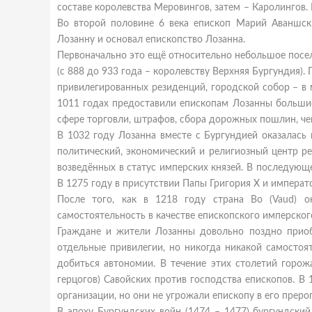
составе королевства Меровингов, затем – Каролингов. 
Во второй половине 6 века епископ Марий Аваншский
Лозанну и основал епископство Лозанна.
Первоначально это ещё относительно небольшое посе
(с 888 до 933 года – королевству Верхняя Бургундия).
привилегированных резиденций, городской собор – в м
1011 годах предоставили епископам Лозанны большие 
сфере торговли, штрафов, сбора дорожных пошлин, че
В 1032 году Лозанна вместе с Бургундией оказалась 
политический, экономический и религиозный центр ре
возведённых в статус имперских князей. В последующее
В 1275 году в присутствии Папы Григория X и императ
После того, как в 1218 году страна Во (Vaud) о
самостоятельность в качестве епископского имперског
Граждане и жители Лозанны довольно поздно приоб
отдельные привилегии, но никогда никакой самостоя
добиться автономии. В течение этих столетий горож
герцогов) Савойских против господства епископов. 
организации, но они не угрожали епископу в его прерог