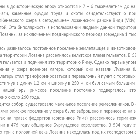
ны в доисторическую эпоху относятся к 7 – 6 тысячелетиям до на
очаги, каменные орудия труда и охоты свидетельствуют о при
 Женевского озера в сегодняшнем лозаннском районе Види (Vidy)
угой. Эта биполярность в использовании людьми данной территори
 Лозанны, за исключением позднеримского периода (середина 1 ты
есь развивалось постоянное поселение землепашцев и животновод
а территории Лозанна расселилось кельтское племя гельветов. В 5
л гельветов и подчинил это территорию Риму. Однако первые упом
ния у озера военном лагере, который они назвали Лузанна (Lo
 лагерь стал трансформироваться в перевалочный пункт с торговых
остигнув в длину 1,2 км и ширину в 250 м, он был самым большим
 нашей эры римское поселение постоянно подвергалось вт
ено около 260 года.
одится собор, существовало маленькое поселение ремесленников. В
иями римское поселение у озера было заброшено и перенесено на 
тах на правах федератов (союзников Рима) расселилось германск
ии в 476 году обширное Бургундское королевство. В 534 году э
го три с половиной века Лозанна находилась под их господством 