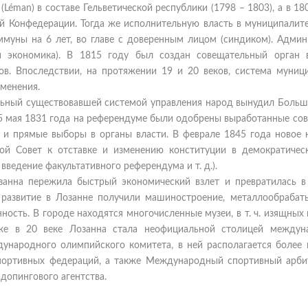
Léman) в составе Гельветической республики (1798 – 1803), а в 18
й Конфедерации. Тогда же исполнительную власть в муниципалите
ммуны на 6 лет, во главе с доверенным лицом (синдиком). Админ
 и экономика). В 1815 году был создан совещательный орган 
ов. Впоследствии, на протяжении 19 и 20 веков, система муниц
менения.
льный существовавшей системой управления народ вынудил Больш
 25 мая 1831 года на референдуме были одобрены выработанные с
и прямые выборы в органы власти. В феврале 1845 года новое 
ой Совет к отставке и изменению конституции в демократичес
ведение факультативного референдума и т. д.).
занна пережила быстрый экономический взлет и превратилась в
 развитие в Лозанне получили машиностроение, металлообрабат
сть. В городе находятся многочисленные музеи, в т. ч. изящных 
акже в 20 веке Лозанна стала неофициальной столицей междун
народного олимпийского комитета, в ней располагается более 
спортивных федераций, а также Международный спортивный арб
допингового агентства.