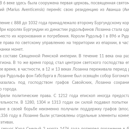
В 6 веке здесь была сооружена первая церковь, посвященная свято
 (Marius Aventicensis) перенёс свою резиденцию из Аванша (Ave
ление с 888 до 1032 года принадлежало второму Бургундскому кор
 При королях Бургундии из династии рудольфинов Лозанна стала од
есто их коронования и погребения. Короли Рудольф I в 896 и Рудо
права по светскому управлению на территории из епархии, в час
канки монет.
в составе Священной Римской империи. В течение 11 века она ра
гиона. В то же время город стал центром светского господства е
 время, в частности, в 12 и 13 веках Лозанна переживала период 
ора Рудольфа фон Габсбурга в Лозанне был освящён собор Богомат
казалась под господством графов Савойских, Лозанна сохран
о города.
рели политические права. С 1212 года епископ иногда предост
тельности. В 1280, 1304 и 1313 годах он силой подавил попытки
ане в своей борьбе неизменно получали поддержку графов (впос
В 1336 году в Лозанне были установлены отдельные элементы комм
ативах.