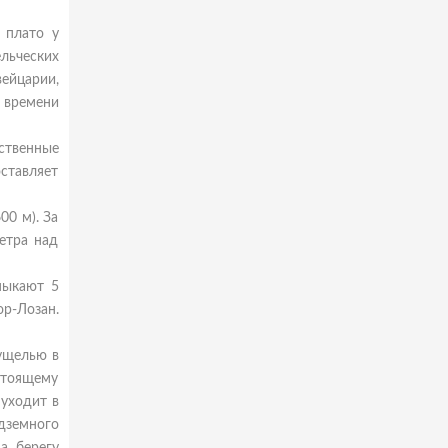
 плато у
льческих
ейцарии,
 времени
йственные
ставляет
00 м). За
етра над
мыкают 5
р-Лозан.
 ущелью в
астоящему
уходит в
дземного