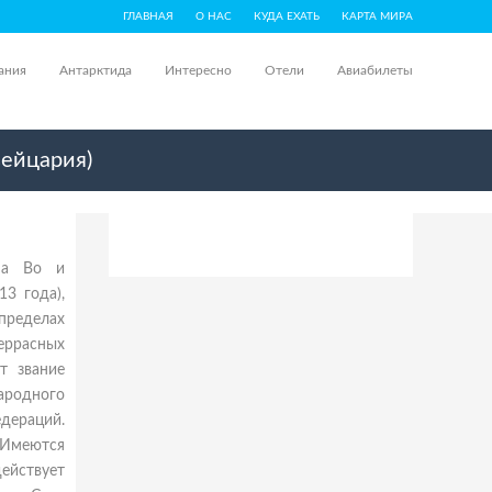
ГЛАВНАЯ
О НАС
КУДА ЕХАТЬ
КАРТА МИРА
ания
Антарктида
Интересно
Отели
Авиабилеты
вейцария)
она Во и
3 года),
пределах
террасных
т звание
ародного
ераций.
 Имеются
ействует