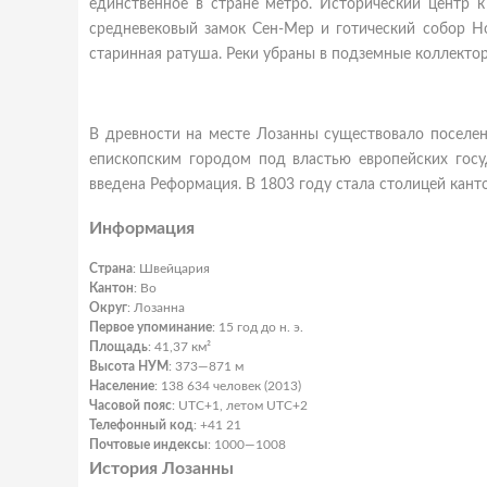
единственное в стране метро. Исторический центр к
средневековый замок Сен-Мер и готический собор Н
старинная ратуша. Реки убраны в подземные коллектор
В древности на месте Лозанны существовало поселение
епископским городом под властью европейских госу
введена Реформация. В 1803 году стала столицей канто
Информация
Страна
: Швейцария
Кантон
: Во
Округ
: Лозанна
Первое упоминание
: 15 год до н. э.
Площадь
: 41,37 км²
Высота НУМ
: 373—871 м
Население
: 138 634 человек (2013)
Часовой пояс
: UTC+1, летом UTC+2
Телефонный код
: +41 21
Почтовые индексы
: 1000—1008
История Лозанны