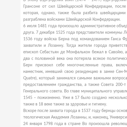
В эпоху Бургундских войн (1474 – 1477) бургундски
Грансоне от сил Швейцарской Конфедерации, после 
которая, однако, также была разбита швейцарцам
разграблена войсками Швейцарской Конфедерации.
6 июля 1481 года произошло административное объед
друга. 7 декабря 1525 года представители коммуны 
1536 году войска Берна под командованием Ганса Фр
захватили и Лозанну. Тогда жители города приветст
епископ Себастьян де Монфалькон бежал в Савойю, а
два с половиной века она потеряла всякое политиче
Берн присвоил себе многочисленные права, вклю
наместник, имевший свою резиденцию в замке Сен-Мэ
Quatre), который занимался самыми важными вопросами
предоставлением гражданства, а также Совета 200-т 
Генерального совета. Во главе муниципального управле
1545 – пожизненно. Уже в 17 было создано несколько
также в 18 веке также за здоровье и гигиену.
Вскоре после захвата города в 1537 году бернцы основ
теологическая Академия Лозанны, и, наконец, Университ
24 января 1798 года в стране Во произошла революц