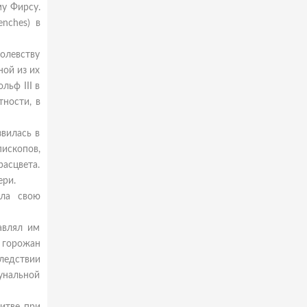
му Фирсу.
nches) в
олевству
ной из их
льф III в
тности, в
звилась в
пископов,
расцвета.
ери.
ила свою
авлял им
 горожан
ледствии
унальной