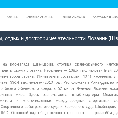
Африка
Северная Америка
Южная Америка
Австралия и Оке
ы, отдых и достопримечательности Лозанны(Ш
 на юго-западе Швейцарии, столица франкоязычного кант
центр округа Лозанна. Население — 138,6 тыс. человек (май 201
ичине город страны. Иммигранты составляют 40 % населения. В 
вает 336,4 тыс. человек (2010 год). Расположена в Романдии, на 
го берега Женевского озера, в 62 км от Женевы. Лозанна носи
олицы» мира. Здесь располагаются штаб-квартиры Междун
омитета и многочисленных международных спортивных фед
Спортивного арбитражного суда и Верховного суда Швейцарии.
а IMD. Основной вид общественного транспорта — троллейбус; д