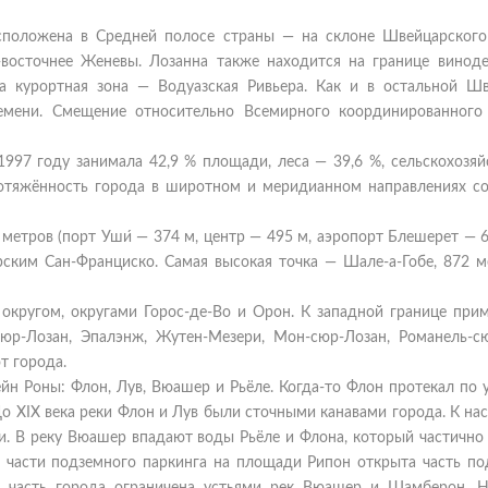
асположена в Средней полосе страны — на склоне Швейцарского
-восточнее Женевы. Лозанна также находится на границе виноде
а курортная зона — Водуазская Ривьера. Как и в остальной Шв
ремени. Смещение относительно Всемирного координированного
1997 году занимала 42,9 % площади, леса — 39,6 %, сельскохозя
отяжённость города в широтном и меридианном направлениях со
метров (порт Уши́ — 374 м, центр — 495 м, аэропорт Блешерет — 6
ским Сан-Франциско. Самая высокая точка — Шале-а-Гобе, 872 м
 округом, округами Горос-де-Во и Орон. К западной границе при
юр-Лозан, Эпалэнж, Жутен-Мезери, Мон-сюр-Лозан, Романель-сю
т города.
ейн Роны: Флон, Лув, Вюашер и Рьёле. Когда-то Флон протекал по
До XIX века реки Флон и Лув были сточными канавами города. К н
и. В реку Вюашер впадают воды Рьёле и Флона, который частично 
й части подземного паркинга на площади Рипон открыта часть по