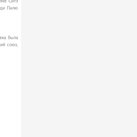
лме Ситэ
ади Палю
века была
ий союз,