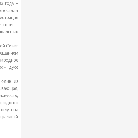
03 году –
те стали
истрация
власти –
ипальных
ой Совет
овещанием
народное
ком духе
 один из
ывающая,
искусств,
ародного
полутора
итражный