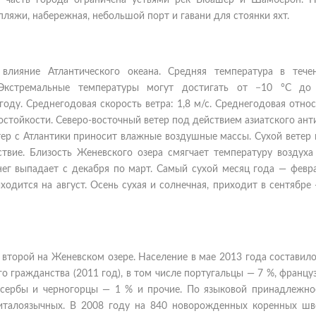
часть города ограничена устьями рек Вюашер и Шамберон. Н
пляжи, набережная, небольшой порт и гавани для стоянки яхт.
лияние Атлантического океана. Средняя температура в тече
кстремальные температуры могут достигать от −10 °C до
оду. Среднегодовая скорость ветра: 1,8 м/с. Среднегодовая отно
зостойкости. Северо-восточный ветер под действием азиатского ан
тер с Атлантики приносит влажные воздушные массы. Сухой ветер 
вие. Близость Женевского озера смягчает температуру воздуха
нег выпадает с декабря по март. Самый сухой месяц года — февра
одится на август. Осень сухая и солнечная, приходит в сентябре
второй на Женевском озере. Население в мае 2013 года составил
 гражданства (2011 год), в том числе португальцы — 7 %, францу
 сербы и черногорцы — 1 % и прочие. По языковой принадлежно
италоязычных. В 2008 году на 840 новорожденных коренных шв