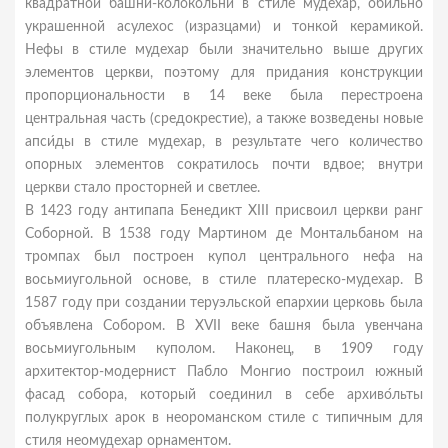
квадратной башни-колокольни в стиле мудехар, обильно
украшенной асулехос (изразцами) и тонкой керамикой.
Нефы в стиле мудехар были значительно выше других
элементов церкви, поэтому для придания конструкции
пропорциональности в 14 веке была перестроена
центральная часть (средокрестие), а также возведены новые
апси́ды в стиле мудехар, в результате чего количество
опорных элементов сократилось почти вдвое; внутри
церкви стало просторней и светлее.
В 1423 году антипапа Бенедикт XIII присвоил церкви ранг
Соборной. В 1538 году Мартином де Монтальбаном на
тромпах был построен купол центрального нефа на
восьмиугольной основе, в стиле платереско-мудехар. В
1587 году при создании теруэльской епархии церковь была
объявлена Собором. В XVII веке башня была увенчана
восьмиугольным куполом. Наконец, в 1909 году
архитектор-модернист Пабло Монгио построил южный
фасад собора, который соединил в себе архиво́льты
полукруглых арок в неороманском стиле с типичным для
стиля неомудехар орнаментом.