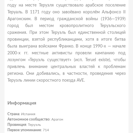
году на месте Теруэля существовало арабское поселение
Теруаль. В 1171 году оно завоёвано королём Альфонсо II
Арагонским. В период гражданской войны (1936—1939)
город был местом кровопролитного Теруэльского
сражения. При этом Теруэль был единственной столицей
провинции, взятой республиканцами, хотя в итоге битва
была выиграна войсками Франко. В конце 1990-х — начале
2000-х гг. местные активисты провели кампанию под
лозунгом «Теруэль существует» (исп. Teruel existe), чтобы
привлечь внимание центральных властей к проблемам
региона. Они добивались, в частности, проведения через
Теруэль линии скоростного поезда AVE.
Информация
Страна
: Испания
Автономное сообщество
: Арагон
Провинция
: Теруэль
Первое упоминание
: 714