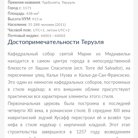
Прежние названия
: Турболета, Теруаль
Город с
: 1171
Площадь
: 438 км²
Высота НУМ
: 915 м
Население
: 35 288 человек (2011)
Часовой пояс
: UTC+1, летом UTC+2
Почтовый индекс
: 44001—44003
Достопримечательности Теруэля
Кафедральный собор святой Марии из Медиавильи
находится в самом центре города в непосредственной
близости от башни Спасителя (исп. Torre del Salvador), на
пересечении улиц Калье Нуэва и Калье-де-Сан-Франсиско.
Это один из немногих кафедральных соборов, построенных
в стиле муде́хар; в его внешнем облике присутствуют
практически все характерные элементы этого стиля.
Первоначальная церковь была построена в последней
четверти XII века, в романском стиле. В середине XIII века
мавританский зодчий Хусафф перестроил её и возвёл три
нефа в стиле муде́хар с кирпичной кладкой. Этот этап
строительства завершился в 1257 году возведением