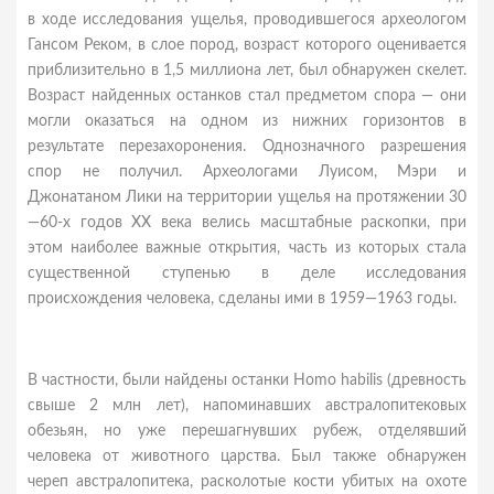
в ходе исследования ущелья, проводившегося археологом
Гансом Реком, в слое пород, возраст которого оценивается
приблизительно в 1,5 миллиона лет, был обнаружен скелет.
Возраст найденных останков стал предметом спора — они
могли оказаться на одном из нижних горизонтов в
результате перезахоронения. Однозначного разрешения
спор не получил. Археологами Луисом, Мэри и
Джонатаном Лики на территории ущелья на протяжении 30
—60-х годов XX века велись масштабные раскопки, при
этом наиболее важные открытия, часть из которых стала
существенной ступенью в деле исследования
происхождения человека, сделаны ими в 1959—1963 годы.
В частности, были найдены останки Homo habilis (древность
свыше 2 млн лет), напоминавших австралопитековых
обезьян, но уже перешагнувших рубеж, отделявший
человека от животного царства. Был также обнаружен
череп австралопитека, расколотые кости убитых на охоте