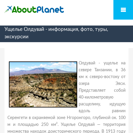
Ущелье Олдувай - информация, фото, туры,
экскурсии
Олдувай - ущелье на
севере Танзании, в 36
км к северо-востоку от
озера Эяси.
Представляет собой
40-километровую
расщелину, идущую
вдоль равнин
Серенгети в охраняемой зоне Нгоронгоро, глубиной ок. 100
м и площадью 250 км². Ущелье Олдувай — территория
множества находок доисторического периода. В 1913 году