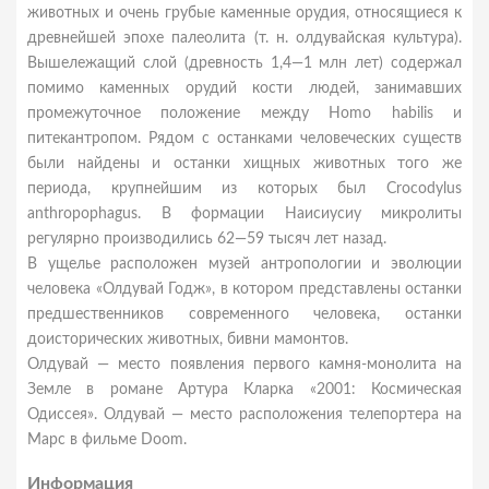
животных и очень грубые каменные орудия, относящиеся к
древнейшей эпохе палеолита (т. н. олдувайская культура).
Вышележащий слой (древность 1,4—1 млн лет) содержал
помимо каменных орудий кости людей, занимавших
промежуточное положение между Homo habilis и
питекантропом. Рядом с останками человеческих существ
были найдены и останки хищных животных того же
периода, крупнейшим из которых был Crocodylus
anthropophagus. В формации Наисиусиу микролиты
регулярно производились 62—59 тысяч лет назад.
В ущелье расположен музей антропологии и эволюции
человека «Олдувай Годж», в котором представлены останки
предшественников современного человека, останки
доисторических животных, бивни мамонтов.
Олдувай — место появления первого камня-монолита на
Земле в романе Артура Кларка «2001: Космическая
Одиссея». Олдувай — место расположения телепортера на
Марс в фильме Doom.
Информация