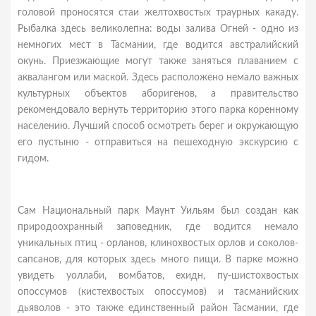
головой проносятся стаи желтохвостых траурных какаду.
Рыбалка здесь великолепна: воды залива Огней - одно из
немногих мест в Тасмании, где водится австралийский
окунь. Приезжающие могут также заняться плаванием с
аквалангом или маской. Здесь расположено немало важных
культурных объектов аборигенов, а правительство
рекомендовало вернуть территорию этого парка коренному
населению. Лучший способ осмотреть берег и окружающую
его пустыню - отправиться на пешеходную экскурсию с
гидом.
Сам Национальный парк Маунт Уильям был создан как
природоохранный заповедник, где водится немало
уникальных птиц - орланов, клинохвостых орлов и соколов-
сапсанов, для которых здесь много пищи. В парке можно
увидеть уоллаби, вомбатов, ехидн, пу-шистохвостых
опоссумов (кистехвостых опоссумов) и тасманийских
дьяволов - это также единственный район Тасмании, где