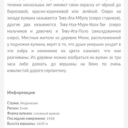
течение нескольких лет меняют свою окраску от чёрной до
бирюзовой, красно-коричневой или зелёной. Озеро на
западе вулкана называется Тиву-Ата-Мбупу (озеро стариков),
другие два называются Тиву-Нуа-Мури-Коох-Таи (озеро
мальчиков и девочек) и Тиву-Ата-Поло (заколдованное
озеро). Местные жители из деревни Мони, расположенной
у подножия вулкана, верят в то, что души умерших уходят в
эти озёра и изменение их цвета означает, что они
разгневаны. Из деревни можно взобраться на вулкан за три
часа либо доехать до вершины на бемо по очень
извилистой дороге-серпантину.
Информация
Страна
: Индонезия
Регион
: Ende
Форма вулкана
: сложный вулкан
Последнее извержение
: 1968
Высота вершины
: 1639 м