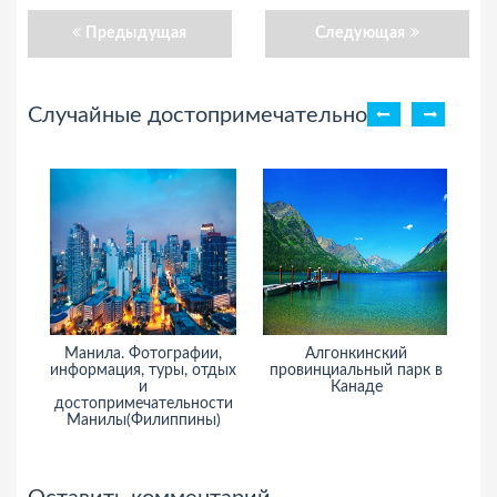
Предыдущая
Следующая
Случайные достопримечательности
Манила. Фотографии,
Алгонкинский
С
информация, туры, отдых
провинциальный парк в
и
Канаде
и
достопримечательности
Манилы(Филиппины)