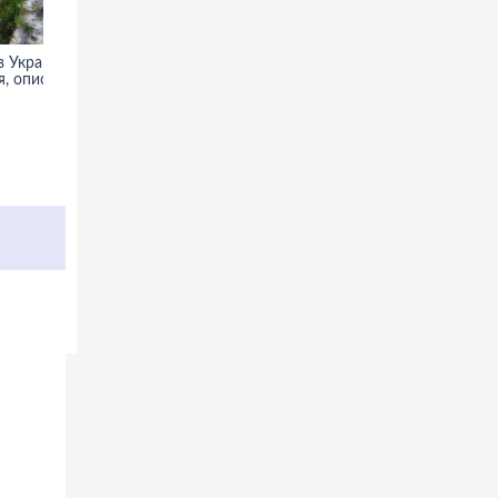
 Украине -
Кунсткамера в Санкт-
, описание
Петербурге - фото,
информация, история