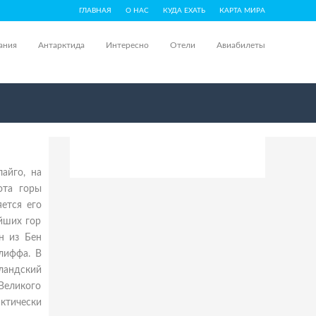
ГЛАВНАЯ
О НАС
КУДА ЕХАТЬ
КАРТА МИРА
ания
Антарктида
Интересно
Отели
Авиабилеты
айго, на
ота горы
ется его
ейших гор
н из Бен
лиффа. В
ландский
Великого
ктически