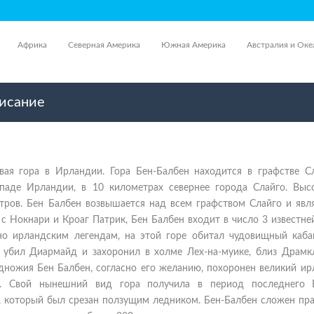
Африка
Северная Америка
Южная Америка
Австралия и Оке
писание
вая гора в Ирландии. Гора Бен-Балбен находится в графстве Сл
ападе Ирландии, в 10 километрах севернее города Слайго. Выс
тров. Бен Балбен возвышается над всем графством Слайго и явля
с Нокнари и Кроаг Патрик, Бен Балбен входит в число 3 известн
но ирландским легендам, на этой горе обитал чудовищный каба
о убил Диармайд и захоронил в холме Лех-на-муике, близ Драмк
дножия Бен Балбен, согласно его желанию, похоронен великий ир
с. Свой нынешний вид гора получила в период последнего 
», который был срезан ползущим ледником. Бен-Балбен сложен пра