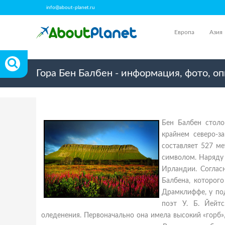
info@about-planet.ru
Европа
Азия
Гора Бен Балбен - информация, фото, о
Бен Балбен столо
крайнем северо-з
составляет 527 ме
символом. Наряду 
Ирландии. Соглас
Балбена, которог
Драмклиффе, у по
поэт У. Б. Йейт
оледенения. Первоначально она имела высокий «горб