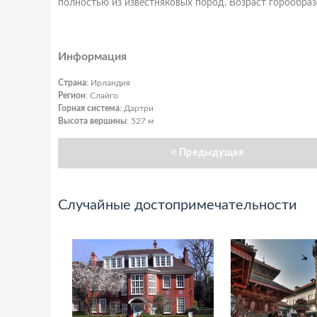
полностью из известняковых пород. Возраст горообраз
Информация
Страна
: Ирландия
Регион
: Слайго
Горная система
: Дартри
Высота вершины
: 527 м
Предыдущая
Случайные достопримечательности