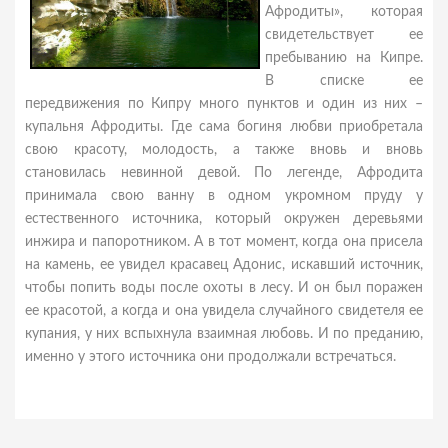
Афродиты», которая
свидетельствует ее
пребыванию на Кипре.
В списке ее
передвижения по Кипру много пунктов и один из них –
купальня Афродиты. Где сама богиня любви приобретала
свою красоту, молодость, а также вновь и вновь
становилась невинной девой. По легенде, Афродита
принимала свою ванну в одном укромном пруду у
естественного источника, который окружен деревьями
инжира и папоротником. А в тот момент, когда она присела
на камень, ее увидел красавец Адонис, искавший источник,
чтобы попить воды после охоты в лесу. И он был поражен
ее красотой, а когда и она увидела случайного свидетеля ее
купания, у них вспыхнула взаимная любовь. И по преданию,
именно у этого источника они продолжали встречаться.