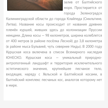
залив от Балтийского
моря. Простирается от
города Зеленоградск
Калининградской области до города Клайпеда (Смильтине,
Литва). Название косы происходит от названия древних
племён куршей, живших здесь до колонизации Пруссии
немцами. Длина косы — 98 километров, ширина колеблется
от 400 метров (в районе посёлка Лесной) до 3,8 километра
(в районе мыса Бульвикё, чуть севернее Ниды). В 2000 году
Куршская коса включена в список Всемирного наследия
ЮНЕСКО. Куршская коса — уникальный природно-
антропогенный ландшафт и территория исключительного
эстетического значения, крупнейшее песчаное тело,
входящее, наряду с Хельской и Балтийской косами, в
балтийский комплекс песчаных кос, аналогов которому нет
в мире.