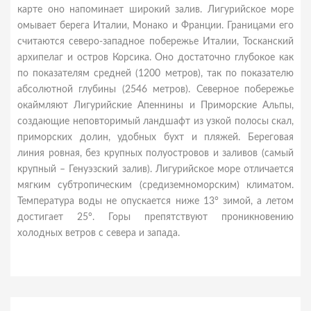
карте оно напоминает широкий залив. Лигурийское море
омывает берега Италии, Монако и Франции. Границами его
считаются северо-западное побережье Италии, Тосканский
архипелаг и остров Корсика. Оно достаточно глубокое как
по показателям средней (1200 метров), так по показателю
абсолютной глубины (2546 метров). Северное побережье
окаймляют Лигурийские Апеннины и Приморские Альпы,
создающие неповторимый ландшафт из узкой полосы скал,
приморских долин, удобных бухт и пляжей. Береговая
линия ровная, без крупных полуостровов и заливов (самый
крупный – Генуэзский залив). Лигурийское море отличается
мягким субтропическим (средиземноморским) климатом.
Температура воды не опускается ниже 13° зимой, а летом
достигает 25°. Горы препятствуют проникновению
холодных ветров с севера и запада.