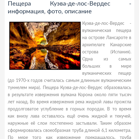
Пещера Куэва-де-лос-Вердес -
информация, фото, описание
Куэва-де-лос-Вердес -
вулканическая пещера
на острове Лансароте в
архипелаге Канарские
острова (Испания).
Одна из самых
больших в мире
вулканических пещер
(до 1970-х годов считалась самым длинным вулканическим
туннелем мира). Пещера Куэва-де-лос-Вердес образовалась
в результате извержения вулкана Корона около пяти тысяч
лет назад. Во время извержения река жидкой лавы прожгла
продолговатое углубление в горных породах. В то время
как внизу лава оставалось ещё очень жидкой и текучей,
наружные её слои постепенно застывали. Таким образом
сформировалась своеобразная труба длиной 6,1 километра.
По мере того как извержение прекращалось, труба