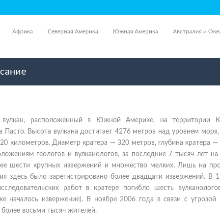
Африка
Северная Америка
Южная Америка
Австралия и Оке
исание
- вулкан, расположенный в Южной Америке, на территории К
а Пасто. Высота вулкана достигает 4276 метров над уровнем моря
 20 километров. Диаметр кратера — 320 метров, глубина кратера —
ложениям геологов и вулканологов, за последние 7 тысяч лет на
ее шести крупных извержений и множество мелких. Лишь на пр
ия здесь было зарегистрировано более двадцати извержений. В 1
сследовательских работ в кратере погибло шесть вулканолого
же началось извержение). В ноябре 2006 года в связи с угрозой
 более восьми тысяч жителей.