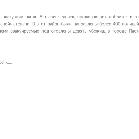
к эвакуации около 9 тысяч человек, проживающих поблизости от
асной» степени. В этот район были направлены более 400 полице
иема эвакуируемых подготовлены девять убежищ в городе Паст
08 года