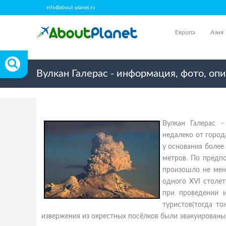
info@about-planet.ru
Европа
Азия
Вулкан Галерас - информация, фото, оп
Вулкан Галерас 
недалеко от город
у основания более
метров. По предпо
произошло не мен
одного XVI столет
при проведении и
туристов(тогда то
извержения из окрестных посёлков были эвакуированы