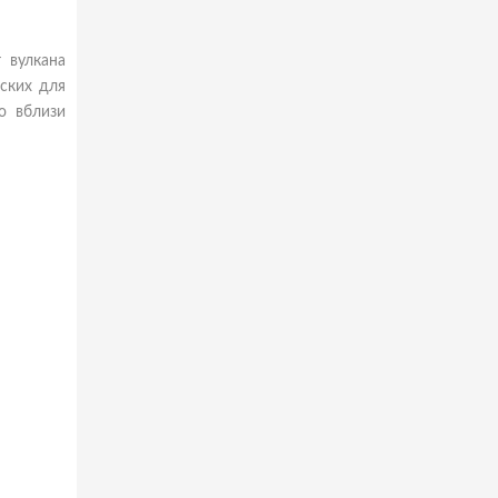
 вулкана
йских для
о вблизи