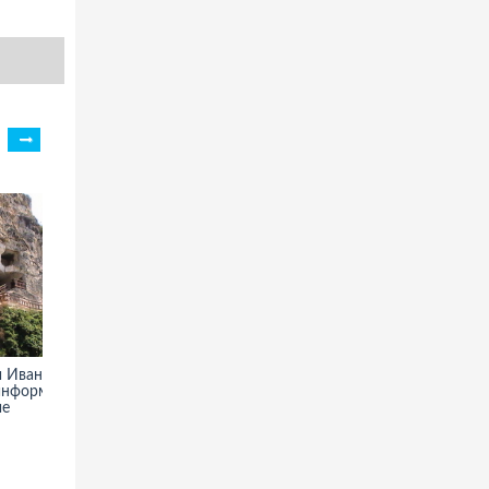
 Иваново в
Пхра Патхом Чеди в
информация,
Накхонпатхоме - фото,
ие
информация, описание