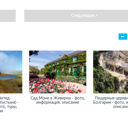
Следующая
йнтед-
Сад Моне в Живерни - фото,
Пещерные церкви
пустыня) -
информация, описание
Болгарии - фото, 
то, туры,
описан
ии