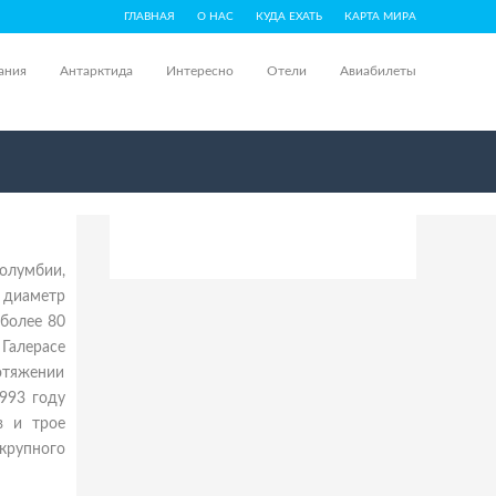
ГЛАВНАЯ
О НАС
КУДА ЕХАТЬ
КАРТА МИРА
ания
Антарктида
Интересно
Отели
Авиабилеты
олумбии,
, диаметр
 более 80
 Галерасе
отяжении
993 году
в и трое
 крупного