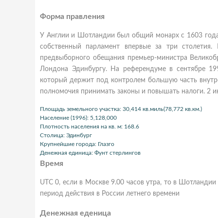
Форма правления
У Англии и Шотландии был общий монарх с 1603 года,
собственный парламент впервые за три столетия. 
предвыборного обещания премьер-министра Великобр
Лондона Эдинбургу. На референдуме в сентябре 19
который держит под контролем большую часть внутрен
полномочия принимать законы и повышать налоги. 2 и
Площадь земельного участка: 30,414 кв.миль(78,772 кв.км.)
Население (1996): 5,128,000
Плотность населения на кв. м: 168.6
Столица: Эдинбург
Крупнейшие города: Глазго
Денежная единица: Фунт стерлингов
Время
UTC 0, если в Москве 9.00 часов утра, то в Шотландии 
период действия в России летнего времени
Денежная еденица