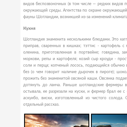
видов беспозвоночных (в том числе — редких видов п
окружающей среды. Агентства по охране окружающей 
фауны Шотландии, возникшей из-за изменений климата
Кухня
Шотландия знаменита несколькими блюдами. Это хаггис
приправ, сваренных в кишках; тэттис - картофель 
оленина, приготовленная в портвейне; говядина, з
моркови, репы и картофеля; козий сыр кроуди - про
соли и перца; копченый лосось, подающийся обычно в
без (о чем говорит наличие дырочек в пироге); шок
прожить без знаменитой овсяной каши. Овсянка подает
дотянуть до ланча. Раньше шотландские фермеры в
остывала, ее разрезали на куски, и фермер брал ее 
аскуибо, виски, изготовленный из чистого солода
отдельный рассказ.