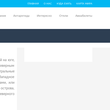
ГЛАВНАЯ
О НАС
КУДА ЕХАТЬ
КАРТА МИРА
ания
Антарктида
Интересно
Отели
Авиабилеты
й на юге,
Северным
нтральные
Западное
ами, или
острова,
еверного