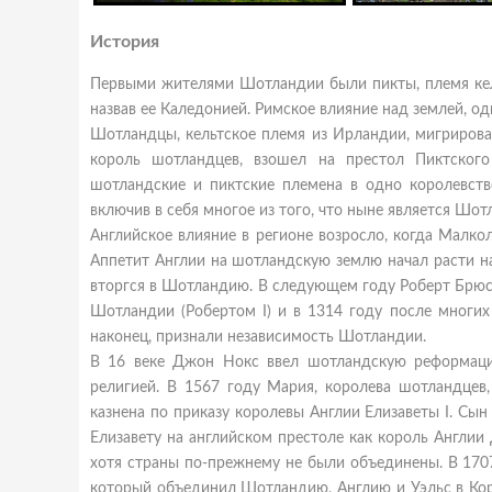
История
Первыми жителями Шотландии были пикты, племя кел
назвав ее Каледонией. Римское влияние над землей, о
Шотландцы, кельтское племя из Ирландии, мигрирова
король шотландцев, взошел на престол Пиктског
шотландские и пиктские племена в одно королевств
включив в себя многое из того, что ныне является Шот
Английское влияние в регионе возросло, когда Малкол
Аппетит Англии на шотландскую землю начал расти на
вторгся в Шотландию. В следующем году Роберт Брюс 
Шотландии (Робертом I) и в 1314 году после многих
наконец, признали независимость Шотландии.
В 16 веке Джон Нокс ввел шотландскую реформацию
религией. В 1567 году Мария, королева шотландцев,
казнена по приказу королевы Англии Елизаветы I. Сын
Елизавету на английском престоле как король Англии
хотя страны по-прежнему не были объединены. В 170
который объединил Шотландию, Англию и Уэльс в Кор