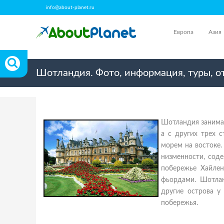
info@about-planet.ru
Европа
Азия
Шотландия. Фото, информация, туры, 
Шотландия занимае
а с других трех 
морем на востоке.
низменности, сод
побережье Хайлен
фьордами. Шотлан
другие острова у
побережья.