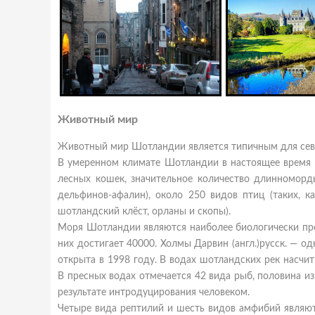
Животный мир
Животный мир Шотландии является типичным для севе
В умеренном климате Шотландии в настоящее время в
лесных кошек, значительное количество длинноморд
дельфинов-афалин), около 250 видов птиц (таких, ка
шотландский клёст, орланы и скопы).
Моря Шотландии являются наиболее биологически пр
них достигает 40000. Холмы Дарвин (англ.)русск. — 
открыта в 1998 году. В водах шотландских рек насчит
В пресных водах отмечается 42 вида рыб, половина из
результате интродуцирования человеком.
Четыре вида рептилий и шесть видов амфибий являют