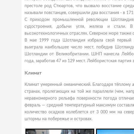
престоле род Стюартов, что вызвало восстание сред
называли повстанцев, совершили два восстания - в 1715
С приходом промышленной революции Шотландия, 
судостроения, добычи угля, железа и стали. 
высокотехнологичных отраслях. Северное море также 
В мае 1999 года Шотландия избрала свой первый з
выиграла наибольшее число мест, победив Шотланд
Шотландии от Великобритании. ШНП нанесла Лейбор
года, заработав 47 из 129 мест. Лейбористская партия
Климат
Климат умеренный океанический. Благодаря тёплому 
странах, пролегающих на той же параллели (чем, напр
неравномерного рельефа поверхности погода отличае
февраль — средний температурный максимум составляе
количество осадков колеблется от 3 000 мм на севе
штормы на побережье и островах.