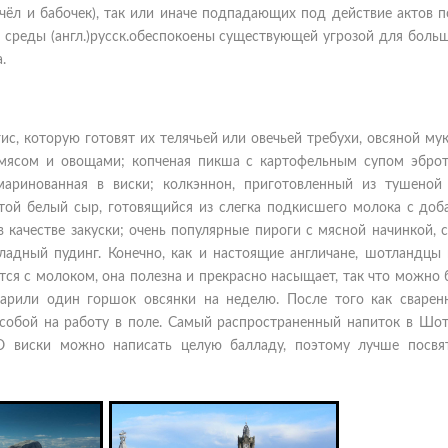
чёл и бабочек), так или иначе подпадающих под действие актов 
среды (англ.)русск.обеспокоены существующей угрозой для больш
.
, которую готовят их телячьей или овечьей требухи, овсяной мук
с мясом и овощами; копченая пикша с картофельным супом эброт
амаринованная в виски; колкэннон, приготовленный из тушеной 
стой белый сыр, готовящийся из слегка подкисшего молока с доб
 качестве закуски; очень популярные пироги с мясной начинкой, 
оладный пудинг. Конечно, как и настоящие англичане, шотландцы 
ся с молоком, она полезна и прекрасно насыщает, так что можно 
арили один горшок овсянки на неделю. После того как сварен
с собой на работу в поле. Самый распространенный напиток в Шо
. О виски можно написать целую балладу, поэтому лучше посвя