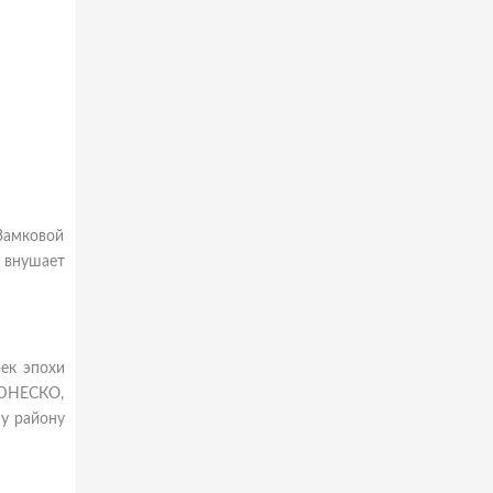
Замковой
р внушает
ек эпохи
 ЮНЕСКО,
му району