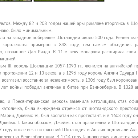
ьтов. Между 82 и 208 годом нашей эры римляне вторглись в Шо
днако, было минимальным.
ли на западное побережье Шотландии около 500 года. Кеннет мак
о королевства примерно в 843 году, тем самым объединив р
о, названное Дал Риада. К 11-м веку монархия расширила свои 
ландией.
ьм III, король Шотландии 1057-1093 гг., женился на английской п
 протяжении 12 и 13 веков, а в 1296 году король Англии Эдуард 
возглавил восстание за независимость, в 1306 году был коронова
 лет войны победил англичан в битве при Бэннокберне. В 1328 ан
, и Пресвитерианская церковь заменила католицизм, став офи
 католичка, была вынуждена отречься от шотландского престола
 Марии, Джеймс VI, был воспитан как протестант, и в 1603 году о
 Джеймс I. Таким образом, Джеймс стал правителем и Шотландии 
7 году после века потрясений Шотландия и Англия подписали Акт 
олевство Великобритании. В 1714 году Ганноверская династия зам