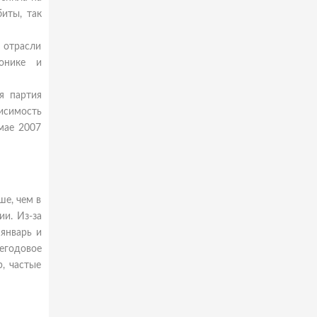
иты, так
 отрасли
онике и
я партия
исимость
мае 2007
е, чем в
ии. Из-за
январь и
негодовое
, частые