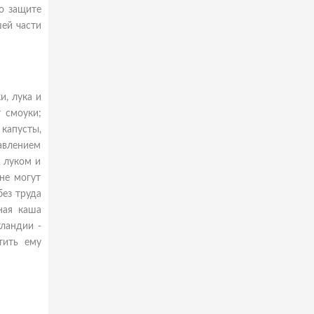
по защите
ей части
и, лука и
 смоуки;
капусты,
авлением
с луком и
не могут
без труда
ная каша
тландии -
тить ему