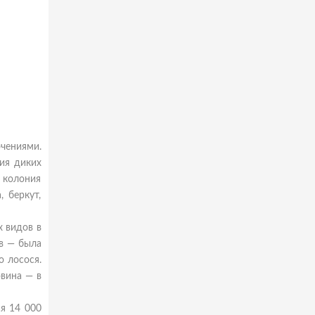
чениями.
ия диких
 колония
, беркут,
 видов в
ов — была
о лосося.
овина — в
я 14 000