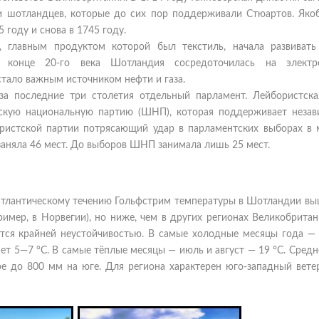
и шотландцев, которые до сих пор поддерживали Стюартов. Якоб
 году и снова в 1745 году.
главным продуктом которой был текстиль, начала развивать
В конце 20-го века Шотландия сосредоточилась на электр
стало важным источником нефти и газа.
а последние три столетия отдельный парламент. Лейбористска
скую национальную партию (ШНП), которая поддерживает незав
истской партии потрясающий удар в парламентских выборах в 
 заняла 46 мест. До выборов ШНП занимала лишь 25 мест.
атлантическому течению Гольфстрим температуры в Шотландии выш
имер, в Норвегии), но ниже, чем в других регионах Великобритан
тся крайней неустойчивостью. В самые холодные месяцы года — 
т 5—7 °C. В самые тёплые месяцы — июль и август — 19 °C. Сред
ре до 800 мм на юге. Для региона характерен юго-западный ветер