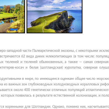
ро-западной части Палеарктической экозоны, с некоторыми исклю
стречаются 62 вида диких млекопитающих (в том числе: популяц
ых тюленей и тюленей обыкновенных, а также — самая северная
ктетерев-косач и белая (шотландская) куропатка, северная олуша
одуктивными в мире, по имеющимся оценкам общее число морских
одна из важных зон глубоководных холодноводных коралловых риф
ывается около 400 генетически отличных популяций атлантическог
 которых появилась в результате естественной колонизации, и пол
ся коренными для Шотландии. Однако, помимо них, насчитываетс