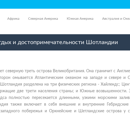
Африка
Северная Америка
Южная Америка
Австралия и Оке
отдых и достопримечательности Шотландии
т северную треть острова Великобритания. Она граничит с Англие
сторон омывается Атлантическим океаном на западе и севере и 
 Шотландия разделена на три физических региона - Хайлендс; Це
ержащие две трети населения страны; и Южные возвышенности. 
дса полностью пересекается длинными, узкими морскими залив
дия также включает в себя внешние и внутренние Гебридские 
 западного побережья и Оркнейские и Шетландские острова у с