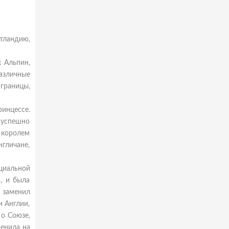
тландию,
 Альпин,
азличные
границы,
ринцессе.
I успешно
н королем
гличане,
циальной
, и была
н заменил
и Англии,
о Союзе,
енила на