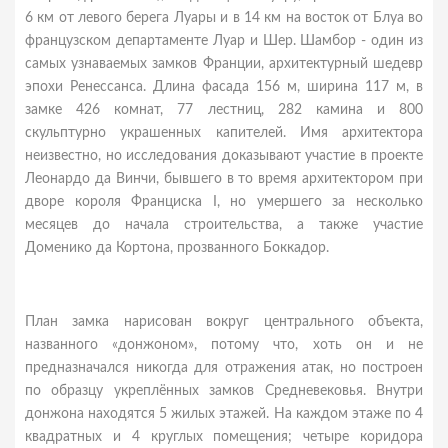
6 км от левого берега Луары и в 14 км на восток от Блуа во
французском департаменте Луар и Шер. Шамбор - один из
самых узнаваемых замков Франции, архитектурный шедевр
эпохи Ренессанса. Длина фасада 156 м, ширина 117 м, в
замке 426 комнат, 77 лестниц, 282 камина и 800
скульптурно украшенных капителей. Имя архитектора
неизвестно, но исследования доказывают участие в проекте
Леонардо да Винчи, бывшего в то время архитектором при
дворе короля Франциска I, но умершего за несколько
месяцев до начала строительства, а также участие
Доменико да Кортона, прозванного Боккадор.
План замка нарисован вокруг центрального объекта,
названного «донжоном», потому что, хоть он и не
предназначался никогда для отражения атак, но построен
по образцу укреплённых замков Средневековья. Внутри
донжона находятся 5 жилых этажей. На каждом этаже по 4
квадратных и 4 круглых помещения; четыре коридора