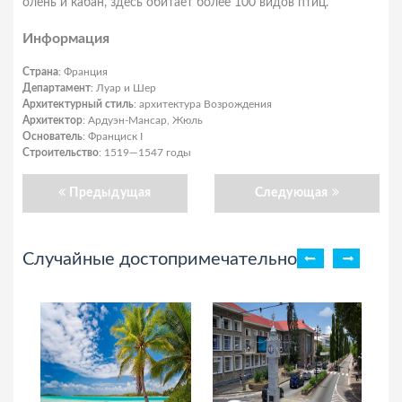
олень и кабан, здесь обитает более 100 видов птиц.
Информация
Страна
: Франция
Департамент
: Луар и Шер
Архитектурный стиль
: архитектура Возрождения
Архитектор
: Ардуэн-Мансар, Жюль
Основатель
: Франциск I
Строительство
: 1519—1547 годы
Предыдущая
Следующая
Случайные достопримечательности