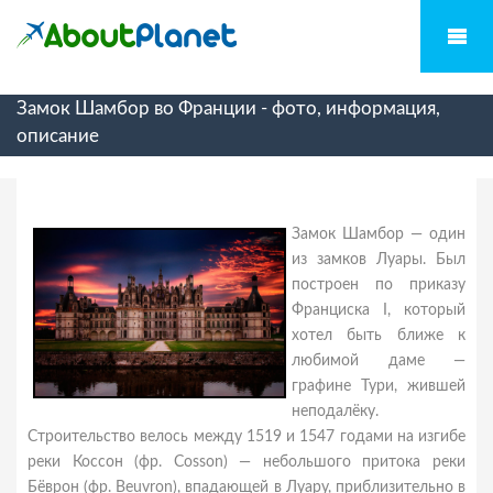
Замок Шамбор во Франции - фото, информация,
описание
Замок Шамбор — один
из замков Луары. Был
построен по приказу
Франциска I, который
хотел быть ближе к
любимой даме —
графине Тури, жившей
неподалёку.
Строительство велось между 1519 и 1547 годами на изгибе
реки Коссон (фр. Cosson) — небольшого притока реки
Бёврон (фр. Beuvron), впадающей в Луару, приблизительно в