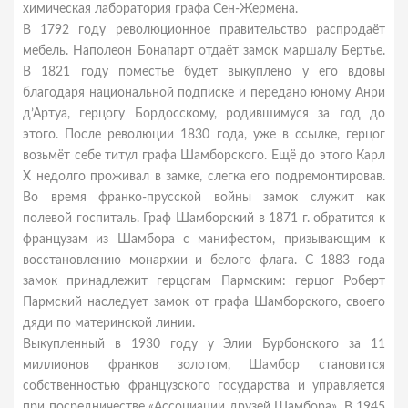
химическая лаборатория графа Сен-Жермена.
В 1792 году революционное правительство распродаёт
мебель. Наполеон Бонапарт отдаёт замок маршалу Бертье.
В 1821 году поместье будет выкуплено у его вдовы
благодаря национальной подписке и передано юному Анри
д’Артуа, герцогу Бордосскому, родившимуся за год до
этого. После революции 1830 года, уже в ссылке, герцог
возьмёт себе титул графа Шамборского. Ещё до этого Карл
X недолго проживал в замке, слегка его подремонтировав.
Во время франко-прусской войны замок служит как
полевой госпиталь. Граф Шамборский в 1871 г. обратится к
французам из Шамбора с манифестом, призывающим к
восстановлению монархии и белого флага. С 1883 года
замок принадлежит герцогам Пармским: герцог Роберт
Пармский наследует замок от графа Шамборского, своего
дяди по материнской линии.
Выкупленный в 1930 году у Элии Бурбонского за 11
миллионов франков золотом, Шамбор становится
собственностью французского государства и управляется
при посредничестве «Ассоциации друзей Шамбора». В 1945