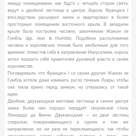
между помещениями, как будто с четырёх сторон света,
ведут к двойной лестнице в центре. Король Франциск I
впоследствии расширил замок и квартировал в более
просторных помещениях восточного крыла. В западном
крыле была построена часовня, законченная Жаном ле
Гумбль (фр. Jean le Humble). Подобное расположение
часовни и королевских покоев было необычным для того
времени: поместив себя в направлении Иерусалима, король
хотел показать себя правителем духовной власти в своём
королевстве.
Поговаривали, что Франциск I со своим другом Жаном ле
Гумбль хотели даже изменить русло течения Луары, чтобы
она текла прямо перед замком, но отказались от такой
идеи.
Двойная, двухзаходная винтовая лестница в самом центре
замка более чем хорошо передаёт творческий стиль
Леонардо да Винчи. Двухзаходная — из двух лестниц
спиралью, поворачивающихся в одном и том же
направлении, но ни разу не пересекающихся, так чтобы