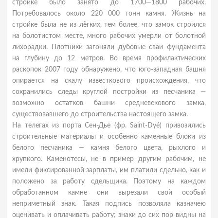
стройке было занято до 1700—1800 рабочих.
Потребовалось около 220 000 тонн камня. Жизнь на
стройке была не из лёгких, тем более, что замок строился
на болотистом месте, много рабочих умерли от болотной
лихорадки. Плотники загоняли дубовые сваи фундамента
на глубину до 12 метров. Во время профилактических
раскопок 2007 году обнаружено, что юго-западная башня
опирается на скалу известкового происхождения, что
сохранились следы круглой постройки из песчаника —
возможно остатков башни средневекового замка,
существовавшего до строительства настоящего замка.
На телегах из порта Сен-Дье (фр. Saint-Dyé) привозились
строительные материалы и особенно каменные блоки из
белого песчаника — камня белого цвета, рыхлого и
хрупкого. Каменотесы, не в пример другим рабочим, не
имели фиксированной зарплаты, им платили сдельно, как и
положено за работу сдельщика. Поэтому на каждом
обработанном камне они вырезали свой особый
неприметный знак. Такая подпись позволяла казначею
оценивать и оплачивать работу; знаки до сих пор видны на