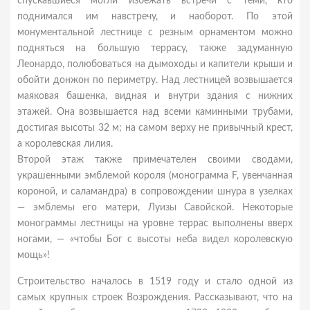
спускавшиеся могли избежать встречи с теми, кто
поднимался им навстречу, и наоборот. По этой
монументальной лестнице с резным орнаментом можно
подняться на большую террасу, также задуманную
Леонардо, полюбоваться на дымоходы и капители крыши и
обойти донжон по периметру. Над лестницей возвышается
маяковая башенка, видная и внутри здания с нижних
этажей. Она возвышается над всеми каминными трубами,
достигая высоты 32 м; на самом верху не привычный крест,
а королевская лилия.
Второй этаж также примечателен своими сводами,
украшенными эмблемой короля (монограмма F, увенчанная
короной, и саламандра) в сопровождении шнура в узелках
— эмблемы его матери, Луизы Савойской. Некоторые
монограммы лестницы на уровне террас выполнены вверх
ногами, — «чтобы Бог с высоты неба видел королевскую
мощь»!
Строительство началось в 1519 году и стало одной из
самых крупных строек Возрождения. Рассказывают, что на