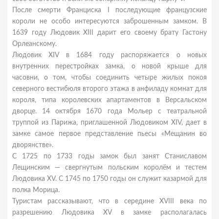
После смерти Франциска I последующие французские
короли не особо интересуются заброшенным замком. В
1639 году Людовик XIII дарит его своему брату Гастону
Орлеанскому.
Людовик XIV в 1684 году распоряжается о новых
внутренних перестройках замка, о новой крыше для
часовни, о том, чтобы соединить четыре жилых покоя
северного вестибюля второго этажа в анфиладу комнат для
короля, типа королевских апартаментов в Версальском
дворце. 14 октября 1670 года Мольер с театральной
труппой из Парижа, приглашенной Людовиком XIV, дает в
замке самое первое представление пьесы «Мещанин во
дворянстве».
С 1725 по 1733 годы замок был занят Станиславом
Лещинским — свергнутым польским королём и тестем
Людовика XV. С 1745 по 1750 годы он служит казармой для
полка Морица.
Туристам рассказывают, что в середине XVIII века по
разрешению Людовика XV в замке располагалась