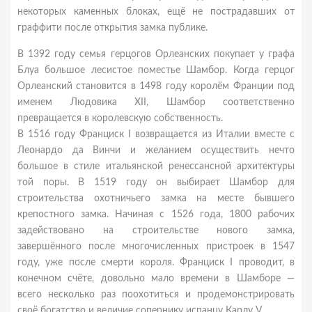
некоторых каменных блоках, ещё не пострадавших от
граффити после открытия замка публике.
В 1392 году семья герцогов Орлеанских покупает у графа
Блуа большое лесистое поместье Шамбор. Когда герцог
Орлеанский становится в 1498 году королём Франции под
именем Людовика XII, Шамбор соответственно
превращается в королевскую собственность.
В 1516 году Франциск I возвращается из Италии вместе с
Леонардо да Винчи и желанием осуществить нечто
большое в стиле итальянской ренессансной архитектуры
той поры. В 1519 году он выбирает Шамбор для
строительства охотничьего замка на месте бывшего
крепостного замка. Начиная с 1526 года, 1800 рабочих
задействовано на строительстве нового замка,
завершённого после многочисленных пристроек в 1547
году, уже после смерти короля. Франциск I проводит, в
конечном счёте, довольно мало времени в Шамборе —
всего несколько раз поохотиться и продемонстрировать
своё богатство и величие сопернику испанцу Карлу V.