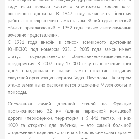
году из-за пожара частично уничтожена кровля юго-
восточного донжона. В 1947 году начинается большая
работа по превращению замка в важнейший туристический
объект, предлагающий с 1952 года также свето-звуковые
вечерние представления.
С 1981 года внесён в список всемирного достояния
ЮНЕСКО под номером 933. С 2005 года замок имеет
статус государственного общественно-коммерческого
предприятия. В 2007 году 17 300 скаутов в течение трёх
дней праздновали в парке замка столетие создания
скаутской организации лордом Баден Пауэллом. На втором
этаже замка ныне располагается отделение Музея охоты и
природы.
Опоясанная самой длинной стеной во Франции
протяженностью 32 км (длина парижской кольцевой
дороги «периферик»), территория в 5 441 гектар, из них
1000 га открыты для публики, — это самый большой
огороженный парк лесного типа в Европе. Символы парка —